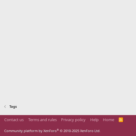
Tags
Contact us
Terms and rules
Privacy policy
Help
Home
R
S
S
®
Community platform by XenForo
© 2010-2025 XenForo Ltd.