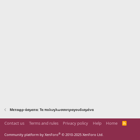
Μεταφρ-άσματα: Τα πολυγλωσσοτραγουδισμένα
Contact us
Terms and rules
Privacy policy
Help
Home
R
S
S
®
Community platform by XenForo
© 2010-2025 XenForo Ltd.