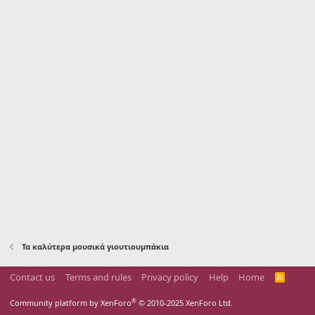
Τα καλύτερα μουσικά γιουτιουμπάκια
Contact us
Terms and rules
Privacy policy
Help
Home
R
S
S
®
Community platform by XenForo
© 2010-2025 XenForo Ltd.