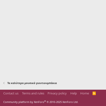
Τα καλύτερα μουσικά γιουτιουμπάκια
Contact us
Terms and rules
Privacy policy
Help
Home
R
S
S
®
Community platform by XenForo
© 2010-2025 XenForo Ltd.