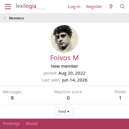
Log in
Register
Members
Foivos M
New member
Joined
Aug 20, 2022
Last seen
Jun 14, 2026
Messages
Reaction score
Points
8
0
1
Find
Postings
About