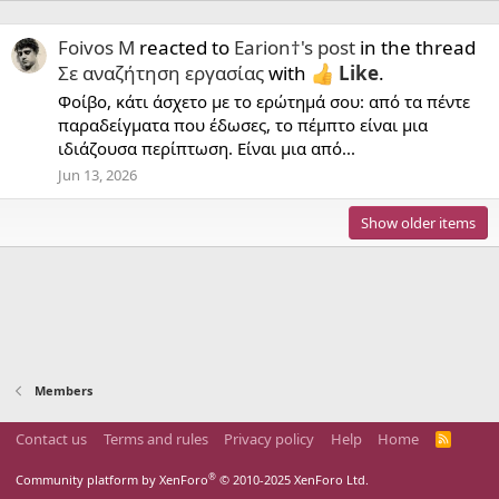
Foivos M
reacted to
Earion†'s post
in the thread
Σε αναζήτηση εργασίας
with
Like
.
Φοίβο, κάτι άσχετο με το ερώτημά σου: από τα πέντε
παραδείγματα που έδωσες, το πέμπτο είναι μια
ιδιάζουσα περίπτωση. Είναι μια από...
Jun 13, 2026
Show older items
Members
Contact us
Terms and rules
Privacy policy
Help
Home
R
S
S
®
Community platform by XenForo
© 2010-2025 XenForo Ltd.