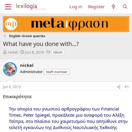
Log in
Register
English–Greek queries
What have you done with...?
T
S
T
nickel
Jun 8, 2016
idiom
h
t
a
r
a
g
nickel
e
r
s
Administrator
Staff member
a
t
d
d
s
a
Jun 8, 2016
#1
t
t
a
e
Επικαιρότητα:
r
t
Την απορία του γνωστού αρθρογράφου των Financial
e
Times, Peter Spiegel, προκάλεσε μια αναφορά του Αλέξη
r
Τσίπρα, στο πλαίσιο του χαιρετισμού που απηύθυνε στην
τελετή εγκαινίων της Διεθνούς Ναυτιλιακής Έκθεσης