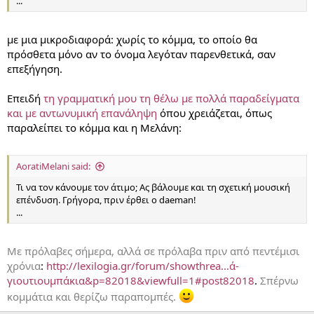
...
με μια μικροδιαφορά: χωρίς το κόμμα, το οποίο θα
πρόσθετα μόνο αν το όνομα λεγόταν παρενθετικά, σαν
επεξήγηση.
Επειδή
τη γραμματική μου τη θέλω με πολλά παραδείγματα
και με αντωνυμική επανάληψη
όπου χρειάζεται, όπως
παραλείπει το κόμμα και η Μελάνη:
AoratiMelani said:
Τι να τον κάνουμε τον άτιμο; Ας βάλουμε και τη σχετική μουσική
επένδυση. Γρήγορα, πριν έρθει ο daeman!
...
Με πρόλαβες σήμερα, αλλά σε πρόλαβα πριν από πεντέμισι
χρόνια
:
http://lexilogia.gr/forum/showthrea...ά-
γιουτιουμπάκια&p=82018&viewfull=1#post82018
.
Σπέρνω
κομμάτια και θερίζω παραπομπές.