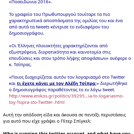
«Ποσειδώνια 2016».
Το γραφείο του Πρωθυπουργού τουίταρε τα πιο
χαρακτηριστικά αποσπάσματα της ομιλίας του και ένα
από αυτά τα tweets κέντρισε το ενδιαφέρον του
δημοσιογράφου.
«Οι Έλληνες πλοιοκτήτες χαρακτηρίζονται από
εξωστρέφεια, διορατικότητα και καινοτομία στις
επενδύσεις και στον τρόπο λήψης αποφάσεων» ανέφερε ο
κ. Τσίπρας.
«Ποιος διαχειρίζεται αυτόν τον λογαριασμό στο Twitter
και
τι έχετε κάνει με τον Αλέξη Τσίπρα
;» διερωτήθηκε
ο δημοσιογράφος παραθέτοντας το εν λόγω tweet.
http://www.enikos.gr/politics/39295...ia-to-logariasmo-
toy-Tsipra-sto-Twitter-.html
Αυτή την απόδοση είδα και άκουσα σε πεντέξι περιστάσεις
για αυτό που είχε γράψει ο Πίτερ Σπίγκελ:
Who is running this twitter account, and what have you