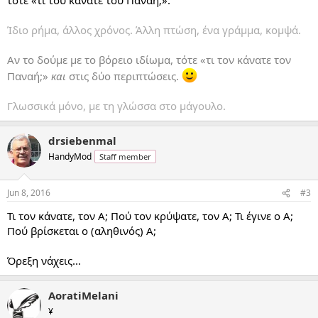
Ίδιο ρήμα, άλλος χρόνος. Άλλη πτώση, ένα γράμμα, κομψά.
Αν το δούμε με το βόρειο ιδίωμα, τότε «τι τον κάνατε τον
Παναή;»
και
στις δύο περιπτώσεις.
Γλωσσικά μόνο, με τη γλώσσα στο μάγουλο.
drsiebenmal
HandyMod
Staff member
Jun 8, 2016
#3
Τι τον κάνατε, τον Α; Πού τον κρύψατε, τον Α; Τι έγινε ο Α;
Πού βρίσκεται ο (αληθινός) Α;
Όρεξη νάχεις...
AoratiMelani
¥