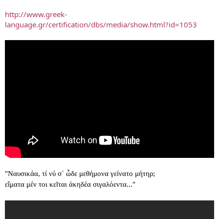
http://www.greek-
language.gr/certification/dbs/media/show.html?id=1053
"Ναυσικάα, τί νύ σ᾽ ὧδε μεθήμονα γείνατο μήτηρ;
εἵματα μέν τοι κεῖται ἀκηδέα σιγαλόεντα..."