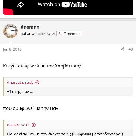
daeman
not an administrator
Staff member
Jun 8, 2016
#8
...
Κι εγώ συμφωνώ με τον Χαρβάτιους:
dharvatis said:
+1 στης Παλ ...
που συμφωνεί με την Παλ:
Palavra said:
Ποιος είσαι και τι τον έκανες τον...; (Συμφωνώ με τον δόχτορα!)