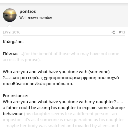
pontios
Well-known member
Jun 9, 2016
#13
Καλημέρα.
Πάντως ...
(for the benefit of those who may have not come
across this phrase).
Who are you and what have you done with (someone)
?....είναι μια ευρέως χρησιμοποιούμενη φράση που συχνά
απευθύνεται σε δεύτερο πρόσωπο.
For instance:
Who are you and what have you done with my daughter? .....
a father could be asking his daughter to explain some strange
behaviour
(his daughter seems like a different person - an
impostor - it's as if someone is masquerading as his daughter
- maybe her body was snatched and invaded by aliens and