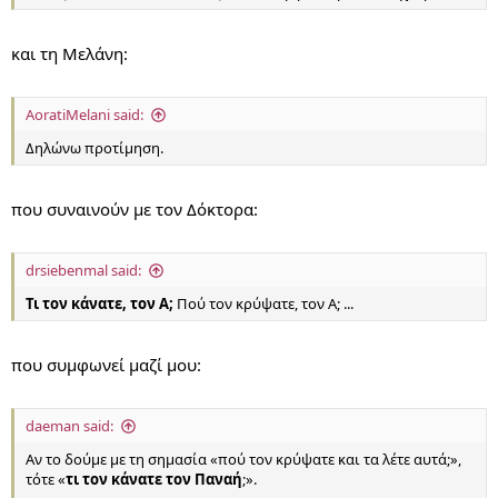
και τη Μελάνη:
AoratiMelani said:
Δηλώνω προτίμηση.
που συναινούν με τον Δόκτορα:
drsiebenmal said:
Τι τον κάνατε, τον Α;
Πού τον κρύψατε, τον Α; ...
που συμφωνεί μαζί μου:
daeman said:
Αν το δούμε με τη σημασία «πού τον κρύψατε και τα λέτε αυτά;»,
τότε «
τι τον κάνατε τον Παναή
;».