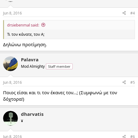
Jun 8, 2016
#4
drsiebenmal said:
Τι τον κάνατε, τον Α;
Δηλώνω προτίμηση.
Palavra
Mod Almighty
Staff member
Jun 8, 2016
#5
Ποιος είσαι και τι τον έκανες τον...; (Συμφωνώ με τον
δόχτορα!)
dharvatis
¥
Jun 8, 2016
#6