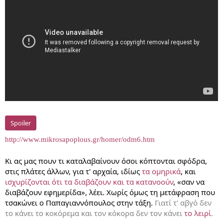
Spoiler
http://www.mikrosapoplous.gr/homer/odm6.htm
Κι ας μας πουν τι καταλαβαίνουν όσοι κόπτονται σφόδρα,
στις πλάτες άλλων, για τ' αρχαία, ιδίως
τα ομηρικά
, και
ισχυρίζονται ότι τα διαβάζουν και τα κατανοούν
, «σαν να
διαβάζουν εφημερίδα», λέει. Χωρίς όμως τη μετάφραση που
τσακώνει ο Παπαγιαννόπουλος στην τάξη.
Γιατί τ' αβγό δεν
το κάνει το κοκόρεμα και τον κόκορα δεν τον κάνει
το λειρί
.