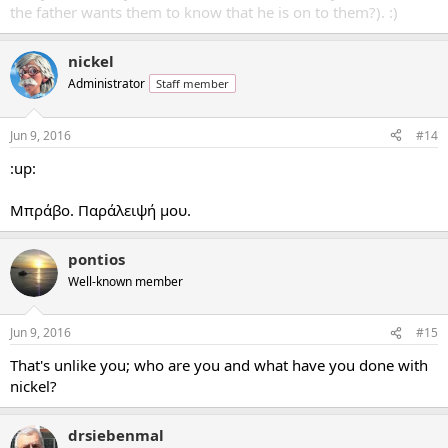
the father wants them to know that he is on to them?). :)
nickel
Administrator
Staff member
Jun 9, 2016
#14
:up:
Μπράβο. Παράλειψή μου.
pontios
Well-known member
Jun 9, 2016
#15
That's unlike you; who are you and what have you done with
nickel?
drsiebenmal