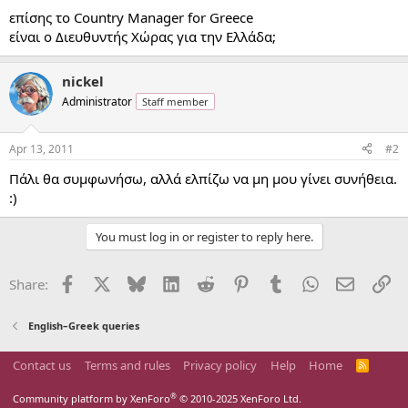
επίσης το Country Manager for Greece
είναι ο Διευθυντής Χώρας για την Ελλάδα;
nickel
Administrator
Staff member
Apr 13, 2011
#2
Πάλι θα συμφωνήσω, αλλά ελπίζω να μη μου γίνει συνήθεια.
:)
You must log in or register to reply here.
Facebook
X
Bluesky
LinkedIn
Reddit
Pinterest
Tumblr
WhatsApp
Email
Li
Share:
English–Greek queries
Contact us
Terms and rules
Privacy policy
Help
Home
R
S
S
®
Community platform by XenForo
© 2010-2025 XenForo Ltd.