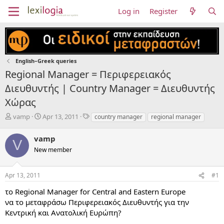
Log in
Register
English–Greek queries
Regional Manager = Περιφερειακός
Διευθυντής | Country Manager = Διευθυντής
Χώρας
T
S
T
vamp
Apr 13, 2011
country manager
regional manager
h
t
a
r
a
g
vamp
V
e
r
s
New member
a
t
d
d
s
a
Apr 13, 2011
#1
t
t
a
e
το Regional Manager for Central and Eastern Europe
r
να το μεταφράσω Περιφερειακός Διευθυντής για την
t
Κεντρική και Ανατολική Ευρώπη?
e
r