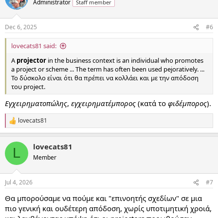
Administrator
Staff member
Dec 6, 2025
#6
lovecats81 said:
A
projector
in the business context is an individual who promotes
a project or scheme ... The term has often been used pejoratively. ...
Το δύσκολο είναι ότι θα πρέπει να κολλάει και με την απόδοση
του project.
Εγχειρηματοπώλης
,
εγχειρηματέμπορος
(κατά το
φιδέμπορος
).
lovecats81
R
e
a
lovecats81
c
L
t
Member
i
o
n
Jul 4, 2026
#7
s
:
Θα μπορούσαμε να πούμε και "επινοητής σχεδίων" σε μια
πιο γενική και ουδέτερη απόδοση, χωρίς υποτιμητική χροιά,