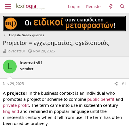
Log in
Register
English–Greek queries
Projector = εγχειρηματίας, σχεδιοποιός
T
S
lovecats81
Nov 29, 2025
h
t
r
a
lovecats81
L
e
r
Member
a
t
d
d
s
a
Nov 29, 2025
#1
t
t
a
e
A
projector
in the business context is an individual who
r
promotes a project or scheme to combine
public benefit
and
t
private profit
. The term came into use in sixteenth century
e
England
and remained in popular language until the
r
nineteenth century when it fell from use. The term has often
been used pejoratively.