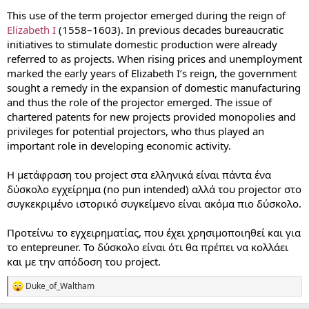
This use of the term projector emerged during the reign of
Elizabeth I
(1558–1603). In previous decades bureaucratic
initiatives to stimulate domestic production were already
referred to as projects. When rising prices and unemployment
marked the early years of Elizabeth I’s reign, the government
sought a remedy in the expansion of domestic manufacturing
and thus the role of the projector emerged. The issue of
chartered patents for new projects provided monopolies and
privileges for potential projectors, who thus played an
important role in developing economic activity.
Η μετάφραση του project στα ελληνικά είναι πάντα ένα
δύσκολο εγχείρημα (no pun intended) αλλά του projector στο
συγκεκριμένο ιστορικό συγκείμενο είναι ακόμα πιο δύσκολο.
Προτείνω το εγχειρηματίας, που έχει χρησιμοποιηθεί και για
το entepreuner. Το δύσκολο είναι ότι θα πρέπει να κολλάει
και με την απόδοση του project.
Duke_of_Waltham
R
e