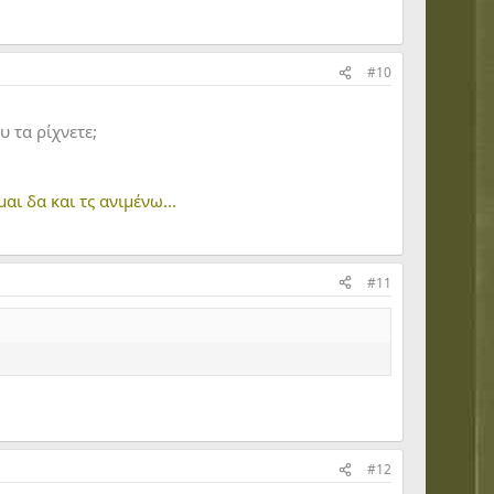
#10
 τα ρίχνετε;
αι δα και τς ανιμένω...
#11
#12