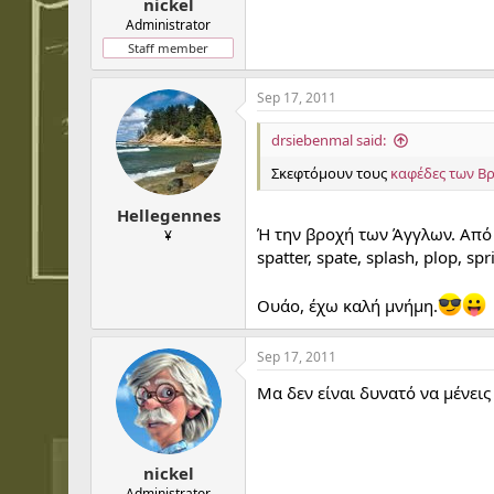
nickel
Administrator
Staff member
Sep 17, 2011
drsiebenmal said:
Σκεφτόμουν τους
καφέδες των Β
Hellegennes
Ή την βροχή των Άγγλων. Από μνή
¥
spatter, spate, splash, plop, spr
Ουάο, έχω καλή μνήμη.
Sep 17, 2011
Μα δεν είναι δυνατό να μένεις
nickel
Administrator