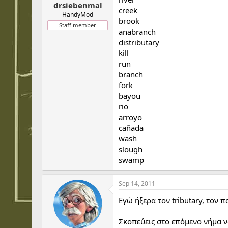
drsiebenmal
creek
HandyMod
brook
Staff member
anabranch
distributary
kill
run
branch
fork
bayou
rio
arroyo
cañada
wash
slough
swamp
Sep 14, 2011
Εγώ ήξερα τον tributary, τον π
Σκοπεύεις στο επόμενο νήμα ν