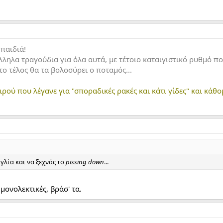
 παιδιά!
ηλα τραγούδια για όλα αυτά, με τέτοιο καταιγιστικό ρυθμό που
ο τέλος θα τα βολοσύρει ο ποταμός...
ρού που λέγανε για "σποραδικές ρακές και κάτι γίδες" και κάθομ
γλία και να ξεχνάς το
pissing down
...
 μονολεκτικές, βράσ' τα.