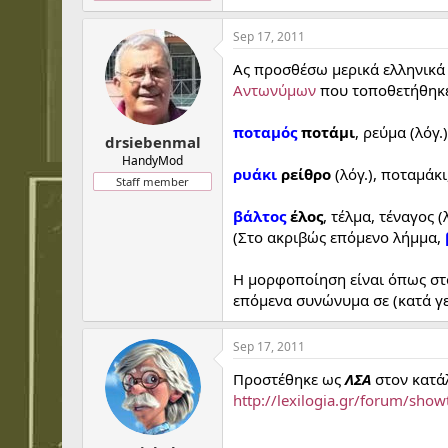
Sep 17, 2011
Ας προσθέσω μερικά ελληνικά
Αντωνύμων
που τοποθετήθηκε 
ποταμός
ποτάμι
, ρεύμα (λόγ
drsiebenmal
HandyMod
ρυάκι
ρείθρο
(λόγ.), ποταμάκι
Staff member
βάλτος
έλος
, τέλμα, τέναγος (
(Στο ακριβώς επόμενο λήμμα,
Η μορφοποίηση είναι όπως στ
επόμενα συνώνυμα σε (κατά γ
Sep 17, 2011
Προστέθηκε ως
ΛΣΑ
στον κατά
http://lexilogia.gr/forum/s