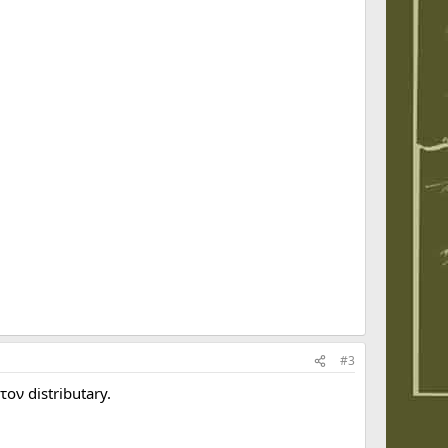
#3
ον distributary.