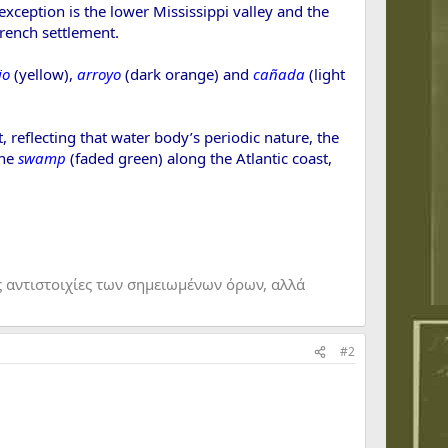
exception is the lower Mississippi valley and the
French settlement.
io
(yellow),
arroyo
(dark orange) and
cañada
(light
 reflecting that water body’s periodic nature, the
the
swamp
(faded green) along the Atlantic coast,
ς αντιστοιχίες των σημειωμένων όρων, αλλά
#2