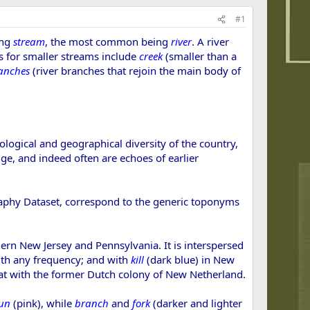
#1
ing
stream
, the most common being
river
. A river
ms for smaller streams include
creek
(smaller than a
anches
(river branches that rejoin the main body of
ological and geographical diversity of the country,
nge, and indeed often are echoes of earlier
aphy Dataset, correspond to the generic toponyms
ern New Jersey and Pennsylvania. It is interspersed
with any frequency; and with
kill
(dark blue) in New
hat with the former Dutch colony of New Netherland.
un
(pink), while
branch
and
fork
(darker and lighter