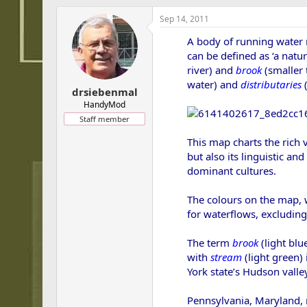
h
t
r
a
Sep 14, 2011
e
r
A body of running water 
a
t
d
d
can be defined as ‘a natu
s
a
river) and
brook
(smaller 
t
t
water) and
distributaries
(
drsiebenmal
a
e
r
HandyMod
t
Staff member
e
r
This map charts the rich 
but also its linguistic a
dominant cultures.
The colours on the map, 
for waterflows, excludin
The term
brook
(light blu
with
stream
(light green)
York state’s Hudson vall
Pennsylvania, Maryland, 