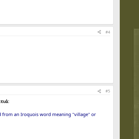
#4
#5
τιά
:
ed from an Iroquois word meaning "village" or