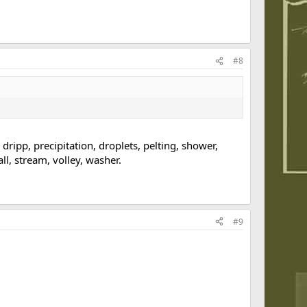
#8
ripp, precipitation, droplets, pelting, shower,
all, stream, volley, washer.
#9