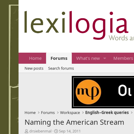
Home
Forums
What's new
Members
New posts
Search forums
Home
Forums
Workspace
English–Greek queries
Naming the American Stream
T
S
drsiebenmal
Sep 14, 2011