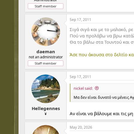
Staff member
Sep 17, 2011
Σιγά σιγά και με το μαλακό, ρε
Πού να προλάβω να βρω κατάλλ
Θα το βάλω στα Τουντού και στ
daeman
Άσε που άκουσα στο δελτίο και
not an administrator
Staff member
Sep 17, 2011
nickel said:
Μα δεν είναι δυνατό να μένεις Αγ
Hellegennes
Αν είναι να βάλουμε και τις μη
¥
May 20, 2026