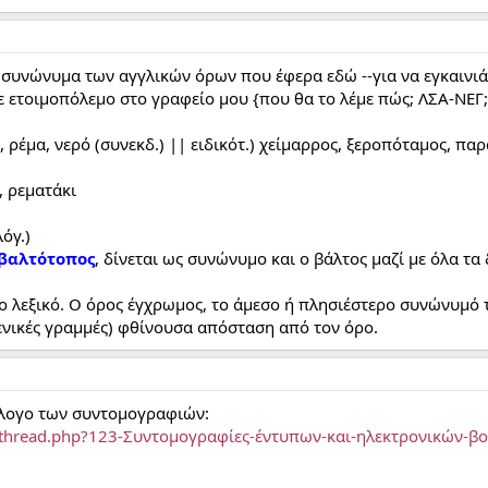
 συνώνυμα των αγγλικών όρων που έφερα εδώ --για να εγκαιν
ετοιμοπόλεμο στο γραφείο μου {που θα το λέμε πώς; ΛΣΑ-ΝΕΓ;
.), ρέμα, νερό (συνεκδ.) || ειδικότ.) χείμαρρος, ξεροπόταμος, 
, ρεματάκι
λόγ.)
βαλτότοπος
, δίνεται ως συνώνυμο και ο βάλτος μαζί με όλα τα
ο λεξικό. Ο όρος έγχρωμος, το άμεσο ή πλησιέστερο συνώνυμό 
ενικές γραμμές) φθίνουσα απόσταση από τον όρο.
λογο των συντομογραφιών:
howthread.php?123-Συντομογραφίες-έντυπων-και-ηλεκτρονικών-