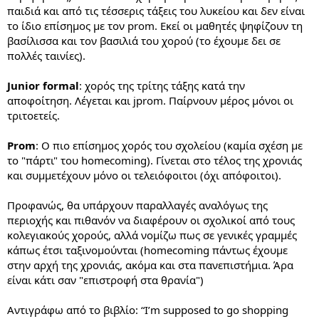
παιδιά και από τις τέσσερις τάξεις του λυκείου και δεν είναι
το ίδιο επίσημος με τον prom. Εκεί οι μαθητές ψηφίζουν τη
βασίλισσα και τον βασιλιά του χορού (το έχουμε δει σε
πολλές ταινίες).
Junior formal
: χορός της τρίτης τάξης κατά την
αποφοίτηση. Λέγεται και jprom. Παίρνουν μέρος μόνοι οι
τριτοετείς.
Prom
: Ο πιο επίσημος χορός του σχολείου (καμία σχέση με
το "πάρτι" του homecoming). Γίνεται στο τέλος της χρονιάς
και συμμετέχουν μόνο οι τελειόφοιτοι (όχι απόφοιτοι).
Προφανώς, θα υπάρχουν παραλλαγές αναλόγως της
περιοχής και πιθανόν να διαφέρουν οι σχολικοί από τους
κολεγιακούς χορούς, αλλά νομίζω πως σε γενικές γραμμές
κάπως έτσι ταξινομούνται (homecoming πάντως έχουμε
στην αρχή της χρονιάς, ακόμα και στα πανεπιστήμια. Άρα
είναι κάτι σαν "επιστροφή στα θρανία")
Αντιγράφω από το βιβλίο: “I’m supposed to go shopping