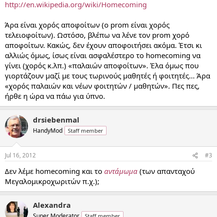
http://en.wikipedia.org/wiki/Homecoming
Άρα είναι χορός αποφοίτων (ο prom είναι χορός
τελειοφοίτων). Ωστόσο, βλέπω να λένε τον prom χορό
αποφοίτων. Κακώς, δεν έχουν αποφοιτήσει ακόμα. Έτσι κι
αλλιώς όμως, ίσως είναι ασφαλέστερο το homecoming να
γίνει (χορός κ.λπ.) «παλαιών αποφοίτων». Έλα όμως που
γιορτάζουν μαζί με τους τωρινούς μαθητές ή φοιτητές... Άρα
«χορός παλαιών και νέων φοιτητών / μαθητών». Πες πες,
ήρθε η ώρα να πάω για ύπνο.
drsiebenmal
HandyMod
Staff member
Jul 16, 2012
#3
Δεν λέμε homecoming και το
αντάμωμα
(των απανταχού
Μεγαλομικροχωριτών π.χ.);
Alexandra
Super Moderator
Staff member