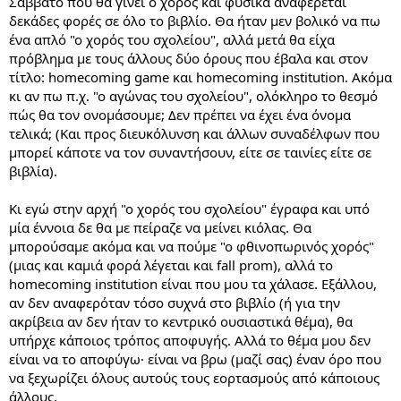
Σάββατο που θα γίνει ο χορός και φυσικά αναφέρεται
δεκάδες φορές σε όλο το βιβλίο. Θα ήταν μεν βολικό να πω
ένα απλό "ο χορός του σχολείου", αλλά μετά θα είχα
πρόβλημα με τους άλλους δύο όρους που έβαλα και στον
τίτλο: homecoming game και homecoming institution. Ακόμα
κι αν πω π.χ. "ο αγώνας του σχολείου", ολόκληρο το θεσμό
πώς θα τον ονομάσουμε; Δεν πρέπει να έχει ένα όνομα
τελικά; (Και προς διευκόλυνση και άλλων συναδέλφων που
μπορεί κάποτε να τον συναντήσουν, είτε σε ταινίες είτε σε
βιβλία).
Κι εγώ στην αρχή "ο χορός του σχολείου" έγραφα και υπό
μία έννοια δε θα με πείραζε να μείνει κιόλας. Θα
μπορούσαμε ακόμα και να πούμε "ο φθινοπωρινός χορός"
(μιας και καμιά φορά λέγεται και fall prom), αλλά το
homecoming institution είναι που μου τα χάλασε. Εξάλλου,
αν δεν αναφερόταν τόσο συχνά στο βιβλίο (ή για την
ακρίβεια αν δεν ήταν το κεντρικό ουσιαστικά θέμα), θα
υπήρχε κάποιος τρόπος αποφυγής. Αλλά το θέμα μου δεν
είναι να το αποφύγω· είναι να βρω (μαζί σας) έναν όρο που
να ξεχωρίζει όλους αυτούς τους εορτασμούς από κάποιους
άλλους.