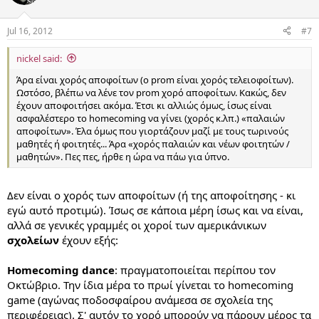
Jul 16, 2012
#7
nickel said:
Άρα είναι χορός αποφοίτων (ο prom είναι χορός τελειοφοίτων).
Ωστόσο, βλέπω να λένε τον prom χορό αποφοίτων. Κακώς, δεν
έχουν αποφοιτήσει ακόμα. Έτσι κι αλλιώς όμως, ίσως είναι
ασφαλέστερο το homecoming να γίνει (χορός κ.λπ.) «παλαιών
αποφοίτων». Έλα όμως που γιορτάζουν μαζί με τους τωρινούς
μαθητές ή φοιτητές... Άρα «χορός παλαιών και νέων φοιτητών /
μαθητών». Πες πες, ήρθε η ώρα να πάω για ύπνο.
Δεν είναι ο χορός των αποφοίτων (ή της αποφοίτησης - κι
εγώ αυτό προτιμώ). Ίσως σε κάποια μέρη ίσως και να είναι,
αλλά σε γενικές γραμμές οι χοροί των αμερικάνικων
σχολείων
έχουν εξής:
Homecoming dance
: πραγματοποιείται περίπου τον
Οκτώβριο. Την ίδια μέρα το πρωί γίνεται το homecoming
game (αγώνας ποδοσφαίρου ανάμεσα σε σχολεία της
περιφέρειας). Σ' αυτόν το χορό μπορούν να πάρουν μέρος τα