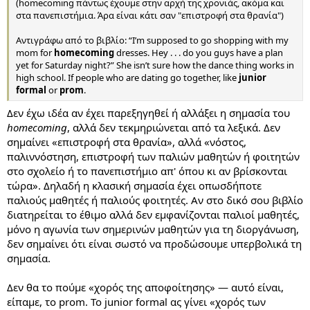
(homecoming πάντως έχουμε στην αρχή της χρονιάς, ακόμα και
στα πανεπιστήμια. Άρα είναι κάτι σαν "επιστροφή στα θρανία")
Αντιγράφω από το βιβλίο: “I’m supposed to go shopping with my
mom for
homecoming
dresses. Hey . . . do you guys have a plan
yet for Saturday night?” She isn’t sure how the dance thing works in
high school. If people who are dating go together, like
junior
formal
or
prom
.
Δεν έχω ιδέα αν έχει παρεξηγηθεί ή αλλάξει η σημασία του
homecoming
, αλλά δεν τεκμηριώνεται από τα λεξικά. Δεν
σημαίνει «επιστροφή στα θρανία», αλλά «νόστος,
παλιννόστηση, επιστροφή των παλιών μαθητών ή φοιτητών
στο σχολείο ή το πανεπιστήμιο απ' όπου κι αν βρίσκονται
τώρα». Δηλαδή η κλασική σημασία έχει οπωσδήποτε
παλιούς μαθητές ή παλιούς φοιτητές. Αν στο δικό σου βιβλίο
διατηρείται το έθιμο αλλά δεν εμφανίζονται παλιοί μαθητές,
μόνο η αγωνία των σημερινών μαθητών για τη διοργάνωση,
δεν σημαίνει ότι είναι σωστό να προδώσουμε υπερβολικά τη
σημασία.
Δεν θα το πούμε «χορός της αποφοίτησης» — αυτό είναι,
είπαμε, το prom. To junior formal ας γίνει «χορός των