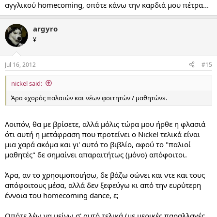
αγγλικού homecoming, οπότε κάνω την καρδιά μου πέτρα...
argyro
¥
Jul 16, 2012
#15
nickel said:
Άρα «χορός παλαιών και νέων φοιτητών / μαθητών».
Λοιπόν, θα με βρίσετε, αλλά μόλις τώρα μου ήρθε η φλασιά
ότι αυτή η μετάφραση που προτείνει ο Nickel τελικά είναι
μια χαρά ακόμα και γι' αυτό το βιβλίο, αφού το "παλιοί
μαθητές" δε σημαίνει απαραιτήτως (μόνο) απόφοιτοι.
Άρα, αν το χρησιμοποιήσω, δε βάζω σώνει και ντε και τους
απόφοιτους μέσα, αλλά δεν ξεφεύγω κι από την ευρύτερη
έννοια του homecoming dance, ε;
Οπότε λέω να μείνω σ' αυτό τελικά (με μερικές παραλλαγές