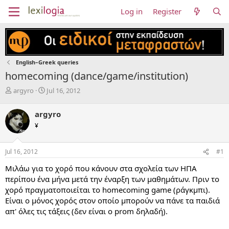
Log in
Register
English–Greek queries
homecoming (dance/game/institution)
T
S
argyro
Jul 16, 2012
h
t
r
a
argyro
e
r
¥
a
t
d
d
s
a
Jul 16, 2012
#1
t
t
a
e
Μιλάω για το χορό που κάνουν στα σχολεία των ΗΠΑ
r
περίπου ένα μήνα μετά την έναρξη των μαθημάτων. Πριν το
t
χορό πραγματοποιείται το homecoming game (ράγκμπι).
e
Είναι ο μόνος χορός στον οποίο μπορούν να πάνε τα παιδιά
r
απ' όλες τις τάξεις (δεν είναι ο prom δηλαδή).