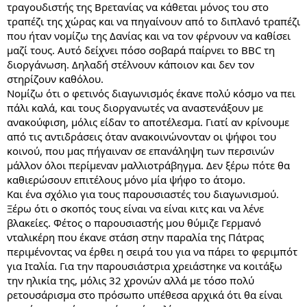
τραγουδιστής της Βρετανίας να κάθεται μόνος του στο
τραπέζι της χώρας και να πηγαίνουν από το διπλανό τραπέζι
που ήταν νομίζω της Δανίας και να τον φέρνουν να καθίσει
μαζί τους. Αυτό δείχνει πόσο σοβαρά παίρνει το BBC τη
διοργάνωση. Δηλαδή στέλνουν κάποιον και δεν τον
στηρίζουν καθόλου.
Νομίζω ότι ο φετινός διαγωνισμός έκανε πολύ κόσμο να πει
πάλι καλά, και τους διοργανωτές να αναστενάξουν με
ανακούφιση, μόλις είδαν το αποτέλεσμα. Γιατί αν κρίνουμε
από τις αντιδράσεις όταν ανακοινώνονταν οι ψήφοι του
κοινού, που μας πήγαιναν σε επανάληψη των περσινών
μάλλον όλοι περίμεναν μαλλιοτράβηγμα. Δεν ξέρω πότε θα
καθιερώσουν επιτέλους μόνο μία ψήφο το άτομο.
Και ένα σχόλιο για τους παρουσιαστές του διαγωνισμού.
Ξέρω ότι ο σκοπός τους είναι να είναι κιτς και να λένε
βλακείες. Φέτος ο παρουσιαστής μου θύμιζε Γερμανό
νταλικέρη που έκανε στάση στην παραλία της Πάτρας
περιμένοντας να έρθει η σειρά του για να πάρει το φεριμπότ
για Ιταλία. Για την παρουσιάστρια χρειάστηκε να κοιτάξω
την ηλικία της, μόλις 32 χρονών αλλά με τόσο πολύ
ρετουσάρισμα στο πρόσωπο υπέθεσα αρχικά ότι θα είναι