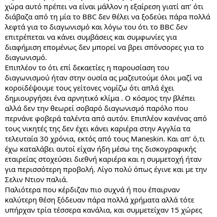
χώρα αυτό πρέπει να είναι μάλλον η εξαίρεση γιατί απ’ ότι
διάβαζα από τη μία το BBC δεν θέλει να ξοδεύει πάρα πολλά
λεφτά για το διαγωνισμό και λόγω του ότι το BBC δεν
επιτρέπεται να κάνει συμβάσεις και συμφωνίες για
διαφήμιση επομένως δεν μπορεί να βρει σπόνσορες για το
διαγωνισμό.
Επιπλέον το ότι επί δεκαετίες η παρουσίαση του
διαγωνισμού ήταν στην ουσία ας μαζευτούμε όλοι μαζί να
κοροϊδέψουμε τους γείτονες νομίζω ότι απλά έχει
δημιουργήσει ένα αρνητικό κλίμα . Ο κόσμος την βλέπει
αλλά δεν την θεωρεί σοβαρό διαγωνισμό παρόλο που
περνάνε φοβερά ταλέντα από αυτόν. Επιπλέον κανένας από
τους νικητές της δεν έχει κάνει καριέρα στην Αγγλία τα
τελευταία 30 χρόνια, εκτός από τους Maneskin. Και απ’ ό,τι
έχω καταλάβει αυτοί είχαν ήδη μέσω της δισκογραφικής
εταιρείας στοχεύσει διεθνή καριέρα και η συμμετοχή ήταν
για περισσότερη προβολή. Λίγο πολύ όπως έγινε και με την
Σελιν Ντιον παλιά.
Παλιότερα που κέρδιζαν πιο συχνά ή που έπαιρναν
καλύτερη θέση ξόδευαν πάρα πολλά χρήματα αλλά τότε
υπήρχαν τρία τέσσερα κανάλια, και συμμετείχαν 15 χώρες