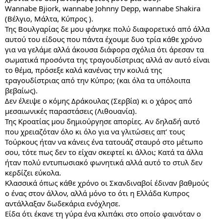
Wannabe Bjiork, wannabe Johnny Depp, wannabe Shakira
(Βέλγιο, Μάλτα, Κύπρος ).
Της Βουλγαρίας δε μου φάνηκε πολύ διαφορετικό από άλλα
αυτού του είδους που πάντα έχουμε δυο τρία κάθε χρόνο
για να γελάμε αλλά άκουσα διάφορα σχόλια ότι άρεσαν τα
σωματικά προσόντα της τραγουδίστριας αλλά αν αυτό είναι
το θέμα, πρόσεξε καλά κανένας την κοιλιά της
τραγουδίστριας από την Κύπρο; (και όλα τα υπόλοιπα
βεβαίως).
Δεν έλειψε ο κόμης Δράκουλας (Σερβία) κι ο χάρος από
μεσαιωνικές παραστάσεις (Λιθουανία).
Της Κροατίας μου δημιούργησε απορίες. Αν δηλαδή αυτό
που χρειαζόταν όλο κι όλο για να γλιτώσεις απ’ τους
Τούρκους ήταν να κάνεις ένα τατουάζ σταυρό στο μέτωπο
σου, τότε πως δεν το είχαν σκεφτεί κι άλλοι; Κατά τα άλλα
ήταν πολύ εντυπωσιακό φωνητικά αλλά αυτό το στυλ δεν
κερδίζει εύκολα.
Κλασσικά όπως κάθε χρόνο οι Σκανδιναβοί έδιναν βαθμούς
ο ένας στον άλλον, αλλά μόνο το ότι η Ελλάδα Κυπρος
αντάλλαξαν δωδεκάρια ενόχλησε.
Είδα ότι έκανε τη γύρα ένα κλιπάκι στο οποίο φαινόταν ο