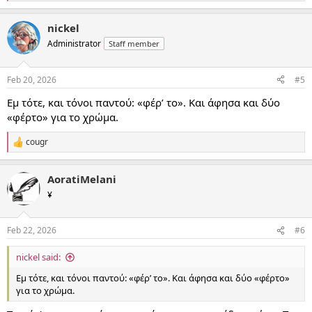
e
a
nickel
c
t
Administrator
Staff member
i
o
n
Feb 20, 2026
#5
s
:
Εμ τότε, και τόνοι παντού: «φέρ’ το». Και άφησα και δύο
«φέρτο» για το χρώμα.
cougr
R
e
a
AoratiMelani
c
t
¥
i
o
n
Feb 22, 2026
#6
s
:
nickel said:
Εμ τότε, και τόνοι παντού: «φέρ’ το». Και άφησα και δύο «φέρτο»
για το χρώμα.