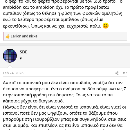
Το φέρ' το και το φέρτο προφέρονται με τον ίδιο τρόπο. Το
ambición και το ambicion όχι. Το πρώτο προφέρεται
αμπιθιόν (όπως το θέλησε η φύση των φυσικών ομιλητών),
ενώ το δεύτερο προφέρεται αμπίθιον (όπως λέμε
ερκοντίθιον). Όπως και να 'χει, ευχαριστώ πολύ.
Earion
and
nickel
R
e
a
SBE
c
t
¥
i
o
n
Feb 24, 2026
#7
s
:
Αν καΙ τα ισπανικά μου δεν είναι σπουδαία, νομίζω ότι τον
άκουσα να προφέρει κι ένα σ ανάμεσα σε δύο σύμφωνα ως Ζ
στην ισπανική φράση του άσματος. Ίσως να του το πει
κάποιος μέχρι το διαγωνισμό.
Πάντως δεν είναι ότι είναι γνωστά τα ισπανικά, είναι γιατί οι
Ισπανοί ποτέ δεν μας ψηφίζουν, οπότε τα βάζουμε όπου
μπορούμε στη Γιουροβίζιον μπας και συγκινηθούν, σεικ σεικ
σεικ μι αμόρ. Και επιπλέον, ας πει ένα ισπανικό που δεν θα