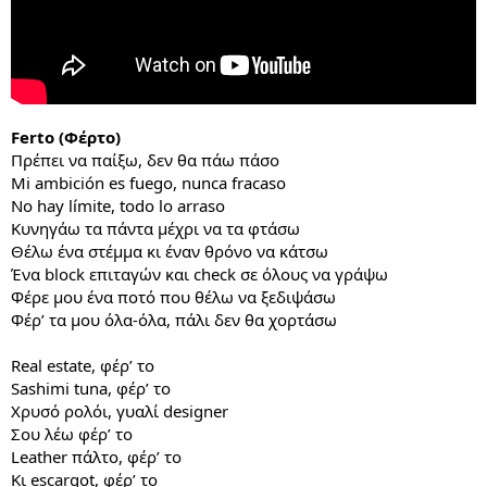
Ferto (Φέρτο)
Πρέπει να παίξω, δεν θα πάω πάσο
Mi ambición es fuego, nunca fracaso
No hay límite, todo lo arraso
Κυνηγάω τα πάντα μέχρι να τα φτάσω
Θέλω ένα στέμμα κι έναν θρόνο να κάτσω
Ένα block επιταγών και check σε όλους να γράψω
Φέρε μου ένα ποτό που θέλω να ξεδιψάσω
Φέρ’ τα μου όλα-όλα, πάλι δεν θα χορτάσω
Real estate, φέρ’ το
Sashimi tuna, φέρ’ το
Χρυσό ρολόι, γυαλί designer
Σου λέω φέρ’ το
Leather πάλτο, φέρ’ το
Κι escargot, φέρ’ το