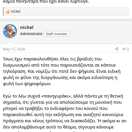
καμιά πενηντάρα που έχει κάνει λίφτινγκ.
nickel
R
e
a
nickel
c
t
Administrator
Staff member
i
o
n
May 17, 2026
#12
s
:
Ίσως έχω παρακολουθήσει όλες τις βραδιές του
διαγωνισμού από τότε που παρουσιάζονται σε κάποια
τηλεόραση. Και νομίζω ότι ποτέ δεν ψήφισα. Είναι ειδική
φυλή οι φίλοι της διοργάνωσης και ακόμα ειδικότερη η
φυλή των ψηφοφόρων.
Εγώ το λέω συχνά «πανηγυράκι», αλλά πάντα με τη θετική
σημασία, ότι γίνεται για να απολαύσουμε τη μουσική που
μπορεί να τραβήξει το ενδιαφέρον του κοινού που
παρακολουθεί αυτή την εκδήλωση και αναζητεί καινούρια
πράγματα και νέους τρόπους να διασκεδάζει. Ή ακόμα κι αν
δεν απολαμβάνουμε αυτό το θέαμα, σίγουρα κάνουμε