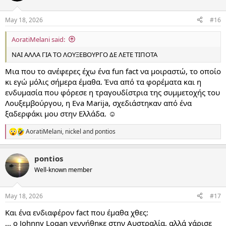
May 18, 2026
#16
AoratiMelani said:
ΝΑΙ ΑΛΛΑ ΓΙΑ ΤΟ ΛΟΥΞΕΒΟΥΡΓΟ ΔΕ ΛΕΤΕ ΤΙΠΟΤΑ
Μια που το ανέφερες έχω ένα fun fact να μοιραστώ, το οποίο
κι εγώ μόλις σήμερα έμαθα. Ένα από τα φορέματα και η
ενδυμασία που φόρεσε η τραγουδίστρια της συμμετοχής του
Λουξεμβούργου, η Eva Marija, σχεδιάστηκαν από ένα
ξαδερφάκι μου στην Ελλάδα. ☺
AoratiMelani
,
nickel
and
pontios
R
e
a
pontios
c
t
Well-known member
i
o
n
May 18, 2026
#17
s
:
Και ένα ενδιαφέρον fact που έμαθα χθες:
... ο Johnny Logan γεννήθηκε στην Αυστραλία, αλλά χάρισε