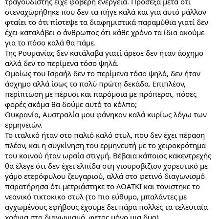
τραγουδιστής είχε φοβερή ενέργεια. Πρόσεξα μετά ότι
στεναχωρήθηκε που δεν τα πήγε καλά και για αυτό μάλλον
φταίει το ότι πίστεψε τα διαφημιστικά παραμύθια γιατί δεν
έχει καταλάβει ο άνθρωπος ότι κάθε χρόνο τα ίδια ακούμε
για το πόσο καλά θα πάμε.
Της Ρουμανίας δεν κατάλαβα γιατί άρεσε δεν ήταν άσχημο
αλλά δεν το περίμενα τόσο ψηλά.
Ομοίως του Ισραήλ δεν το περίμενα τόσο ψηλά, δεν ήταν
άσχημο αλλά ίσως το πολύ πρώτη δεκάδα. Επιπλέον,
περίπτωση με πέρυσι και παρόμοια με πρόπερσι, πόσες
φορές ακόμα θα δούμε αυτό το κόλπο;
Ουκρανία, Αυστραλία μου φάνηκαν καλά κυρίως λόγω των
ερμηνειών.
Το ιταλικό ήταν στο παλιό καλό στυλ, που δεν έχει πέραση
πλέον, και η συγκίνηση του ερμηνευτή με το χειροκρότημα
του κοινού ήταν ωραία στιγμή. Βέβαια κάποιος κακεντρεχής
θα έλεγε ότι δεν έχει ελπίδα στη γιουροβίζιον χορευτικό με
γάμο ετερόφυλου ζευγαριού, αλλά στο φετινό διαγωνισμό
παρατήρησα ότι μετριάστηκε το ΛΟΑΤΚΙ και τονιστηκε το
νεανικό τικτοκικο στυλ (το πιο εύθυμο, μπαλάντες με
αγχωμένους εφήβους έχουμε δει πάρα πολλές τα τελευταία
χρόνια στο διαγωνισμό, φετος μόνο μια δυο).