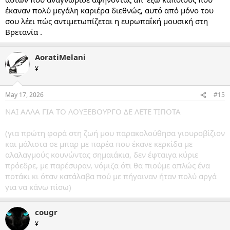
έκαναν πολύ μεγάλη καριέρα διεθνώς, αυτό από μόνο του
σου λέει πώς αντιμετωπίζεται η ευρωπαΐκή μουσική στη
Βρετανία .
AoratiMelani
¥
May 17, 2026
#15
ΝΑΙ ΑΛΛΑ ΓΙΑ ΤΟ ΛΟΥΞΕΒΟΥΡΓΟ ΔΕ ΛΕΤΕ ΤΙΠΟΤΑ
(για πρώτη φορά στη ζωή μου παρακολούθησα γιουροβίζιον
και μάλιστα σε μπαρ με παρέα που έκανε κερκίδα με
αλαλαγμούς κουνώντας σημαιάκια, δεν έφταιγα κύριε
πρόεδρε, με παρέσυραν, νόμιζα ότι θα πιούμε απλώς ένα
ποτάκι κι όταν κατάλαβα πού με πήγαιναν ήταν πολύ αργά
για να κάνω πίσω)
cougr
¥