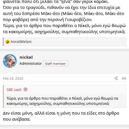
φαίνεται πολύ ότι μιλάει τα "ξένα" σαν γκρικ καμάκι.
Όσο για το τραγούδι, πιθανόν να έχει την ίδια επιτυχία με
αυτή του Εσπρέσο Μάκι-άτο (Μάκι-άτο, Μάκι-άτο, Μάκι-άτο
πορ φαβόρε) από την περσινή Γιουροβίζιον.
Τώρα, για το άρθρο που παραθέτει ο Νίκελ, μόνο εγώ θεωρώ
τα κακομοίρης, ασχημούλης, συμπαθητικούλης υποτιμητικά;
AoratiMelani
R
e
a
nickel
c
t
Administrator
Staff member
i
o
n
Feb 24, 2026
#8
s
:
SBE said:
Τώρα, για το άρθρο που παραθέτει ο Νίκελ, μόνο εγώ θεωρώ τα
κακομοίρης, ασχημούλης, συμπαθητικούλης υποτιμητικά;
Δεν είσαι μόνη, αλλά είσαι η μόνη που τα είδες στο άρθρο
που ανέβασα.