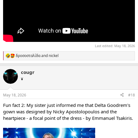
Last edited:
May 18, 2026
δροσοσταλίδα
and
nickel
R
e
a
cougr
c
t
¥
i
o
n
May 18, 2026
#18
s
:
Fun fact 2: My sister just informed me that Delta Goodrem's
gown was designed by Nicky Apostolopoulos and the
heartpiece - a focal point of the dress - by Emmanuel Tsakiris.