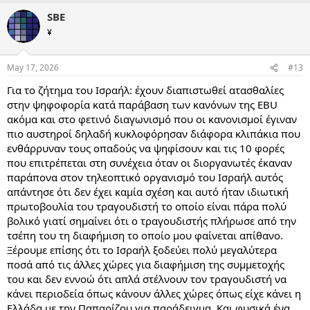
SBE
¥
May 17, 2026
#13
Για το ζήτημα του Ισραήλ: έχουν διαπιστωθεί ατασθαλίες
στην ψηφοφορία κατά παράβαση των κανόνων της EBU
ακόμα και στο φετινό διαγωνισμό που οι κανονισμοί έγιναν
πιο αυστηροί δηλαδή κυκλοφόρησαν διάφορα κλιπάκια που
ενθάρρυναν τους οπαδούς να ψηφίσουν και τις 10 φορές
που επιτρέπεται στη συνέχεια όταν οι διοργανωτές έκαναν
παράπονα στον τηλεοπτικό οργανισμό του Ισραήλ αυτός
απάντησε ότι δεν έχει καμία σχέση και αυτό ήταν ιδιωτική
πρωτοβουλία του τραγουδιστή το οποίο είναι πάρα πολύ
βολικό γιατί σημαίνει ότι ο τραγουδιστής πλήρωσε από την
τσέπη του τη διαφήμιση το οποίο μου φαίνεται απίθανο.
Ξέρουμε επίσης ότι το Ισραήλ ξοδεύει πολύ μεγαλύτερα
ποσά από τις άλλες χώρες για διαφήμιση της συμμετοχής
του και δεν εννοώ ότι απλά στέλνουν τον τραγουδιστή να
κάνει περιοδεία όπως κάνουν άλλες χώρες όπως είχε κάνει η
Ελλάδα με την Παπαρίζου για παράδειγμα. Και φυσικά ένα