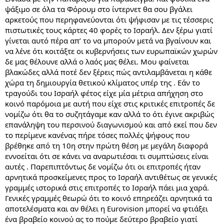
ψάξιμο σε όλα τα Φόρουμ στο ίντερνετ θα σου βγάλει
αρκετούς που περηφανεύονται ότι ψήφισαν με τις τέσσερις
πιστωτικές τους κάρτες 40 φορές το Ισραήλ. Δεν ξέρω γιατί
γίνεται αυτό πέρα απ’ το να μπορούν μετά να βγαίνουν και
να λένε ότι κοιτάξτε οι κυβερνήσεις των ευρωπαϊκών χωρών
δε μας θέλουνε αλλά ο λαός μας θέλει. Μου φαίνεται
βλακώδες αλλά ποτέ δεν ξέρεις πώς αντιλαμβάνεται η κάθε
χώρα τη δημιουργία θετικού κλίματος υπέρ της . Εάν το
τραγούδι του Ισραήλ φέτος είχε μία μέτρια απήχηση στο
κοινό παρόμοια με αυτή που είχε στις κριτικές επιτροπές δε
νομίζω ότι θα το συζητάγαμε καν αλλά το ότι έγινε ακριβώς
επανάληψη του περσινού διαγωνισμού και από εκεί που δεν
το περίμενε κανένας πήρε τόσες πολλές ψήφους που
βρέθηκε από τη 10η στην πρώτη θέση με μεγάλη διαφορά
εννοείται ότι σε κάνει να αναρωτιέσαι τι συμπτώσεις είναι
αυτές . Παρεπιπτόντως δε νομίζω ότι οι επιτροπές ήταν
αρνητικά προσκείμενες προς το Ισραήλ αντιθέτως σε γενικές
γραμμές ιστορικά στις επιτροπές το Ισραήλ πάει μια χαρά.
Γενικές γραμμές θεωρώ ότι το κοινό επηρεάζει αρνητικά τα
αποτελέσματα και αν θέλει η Eurovision μπορεί να φτιάξει
ένα βραβείο κοινού ας το πούμε δεύτερο βραβείο γιατί