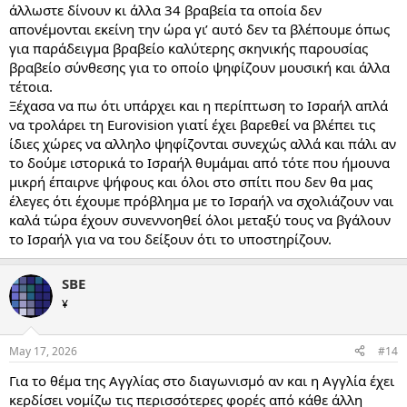
άλλωστε δίνουν κι άλλα 34 βραβεία τα οποία δεν
απονέμονται εκείνη την ώρα γι’ αυτό δεν τα βλέπουμε όπως
για παράδειγμα βραβείο καλύτερης σκηνικής παρουσίας
βραβείο σύνθεσης για το οποίο ψηφίζουν μουσική και άλλα
τέτοια.
Ξέχασα να πω ότι υπάρχει και η περίπτωση το Ισραήλ απλά
να τρολάρει τη Eurovision γιατί έχει βαρεθεί να βλέπει τις
ίδιες χώρες να αλληλο ψηφίζονται συνεχώς αλλά και πάλι αν
το δούμε ιστορικά το Ισραήλ θυμάμαι από τότε που ήμουνα
μικρή έπαιρνε ψήφους και όλοι στο σπίτι που δεν θα μας
έλεγες ότι έχουμε πρόβλημα με το Ισραήλ να σχολιάζουν ναι
καλά τώρα έχουν συνεννοηθεί όλοι μεταξύ τους να βγάλουν
το Ισραήλ για να του δείξουν ότι το υποστηρίζουν.
SBE
¥
May 17, 2026
#14
Για το θέμα της Αγγλίας στο διαγωνισμό αν και η Αγγλία έχει
κερδίσει νομίζω τις περισσότερες φορές από κάθε άλλη