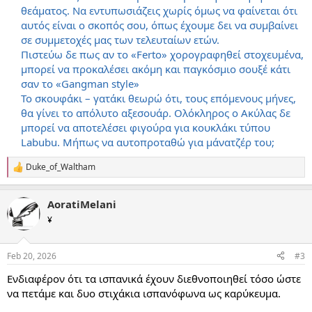
θεάματος. Να εντυπωσιάζεις χωρίς όμως να φαίνεται ότι
αυτός είναι ο σκοπός σου, όπως έχουμε δει να συμβαίνει
σε συμμετοχές μας των τελευταίων ετών.
Πιστεύω δε πως αν το «Ferto» χορογραφηθεί στοχευμένα,
μπορεί να προκαλέσει ακόμη και παγκόσμιο σουξέ κάτι
σαν το «Gangman style»
Το σκουφάκι – γατάκι θεωρώ ότι, τους επόμενους μήνες,
θα γίνει το απόλυτο αξεσουάρ. Ολόκληρος ο Ακύλας δε
μπορεί να αποτελέσει φιγούρα για κουκλάκι τύπου
Labubu. Μήπως να αυτοπροταθώ για μάνατζέρ του;
Duke_of_Waltham
R
e
a
AoratiMelani
c
t
¥
i
o
n
Feb 20, 2026
#3
s
:
Ενδιαφέρον ότι τα ισπανικά έχουν διεθνοποιηθεί τόσο ώστε
να πετάμε και δυο στιχάκια ισπανόφωνα ως καρύκευμα.