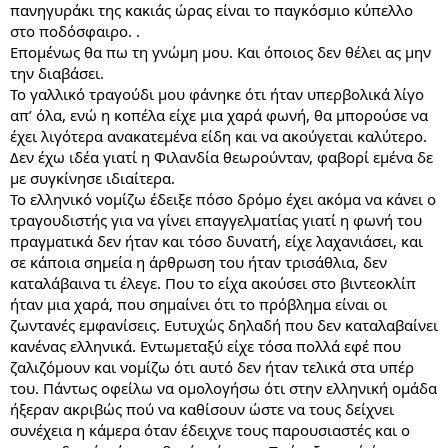
πανηγυράκι της κακιάς ώρας είναι το παγκόσμιο κύπελλο
στο ποδόσφαιρο. .
Επομένως θα πω τη γνώμη μου. Και όποιος δεν θέλει ας μην
την διαβάσει.
Το γαλλικό τραγούδι μου φάνηκε ότι ήταν υπερβολικά λίγο
απ’ όλα, ενώ η κοπέλα είχε μια χαρά φωνή, θα μπορούσε να
έχει λιγότερα ανακατεμένα είδη και να ακούγεται καλύτερο.
Δεν έχω ιδέα γιατί η Φιλανδία θεωρούνταν, φαβορί εμένα δε
με συγκίνησε ιδιαίτερα.
Το ελληνικό νομίζω έδειξε πόσο δρόμο έχει ακόμα να κάνει ο
τραγουδιστής για να γίνει επαγγελματίας γιατί η φωνή του
πραγματικά δεν ήταν και τόσο δυνατή, είχε λαχανιάσει, και
σε κάποια σημεία η άρθρωση του ήταν τρισάθλια, δεν
καταλάβαινα τι έλεγε. Που το είχα ακούσει στο βιντεοκλίπ
ήταν μια χαρά, που σημαίνει ότι το πρόβλημα είναι οι
ζωντανές εμφανίσεις. Ευτυχώς δηλαδή που δεν καταλαβαίνει
κανένας ελληνικά. Εντωμεταξύ είχε τόσα πολλά εφέ που
ζαλιζόμουν και νομίζω ότι αυτό δεν ήταν τελικά στα υπέρ
του. Πάντως οφείλω να ομολογήσω ότι στην ελληνική ομάδα
ήξεραν ακριβώς πού να καθίσουν ώστε να τους δείχνει
συνέχεια η κάμερα όταν έδειχνε τους παρουσιαστές και ο