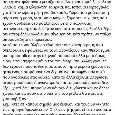
που ήτανε φιλαράκια μεταξύ τους. Άντε και καμιά ξώφαλτση
Ελλάδα, καμιά ξώφαλτση Τουρκία. Και Ισπανία Πορτογαλία
γιατί ήταν ωραία μέρη για διακοπές. Τώρα που μαζεύεται η
σάρα και η μαρα, γιατί να συναγωνιζόμαστε με χώρες που
έχουν συνδέσει στο μυαλό τους με την παράνομη
μετανάστευση, που δεν ήταν καν ποτέ αποικίες; Εντάξει ξέρω
ότι υπερβάλλω αλλά είμαι σίγουρη ότι κάτι πρέπει να παίζει
υποσυνείδητα σε αρκετούς.
Αυτό που είναι θλιβερό είναι ότι τους κακόμοιρους που
στέλνουνε δε φαίνεται να τους φροντίζουν καν. Φέτος έγινε
μια προσπάθεια στην σκηνική παρουσία αλλά μετά όπως
είδαμε τον άφησαν μόνο του τον άνθρωπο. Άλλες χρονιές
δεν έχουνε προσπαθήσει ούτε αυτό, πριν μερικά χρόνια δεν
ήταν ένας που φόραγε ένα δερμάτινο μπουφάν σαν αυτά
που αγοράζεις στις λαϊκές; Κατά τα άλλα έχουμε φλομώσει
στους μουσικούς διαγωνισμούς και τα μουσικά ριάλιτι δεν
ξέρω γιατί δεν μπορούν να κάνουν ό,τι γίνεται και σε άλλες
χώρες και να πουν ότι ο νικητής του ριάλιτι θα πάει στη
γιουροβίζιον.
Σημ. Χτες σε κάποιο σημείο μας έδειξαν και τους 69 νικητές
των προηγούμενων ετών. Ο εκφωνητής μας είπε τα ονόματα
αυτών που αναγνώρισε αφήνοντας απ’ έξω κάποιους που