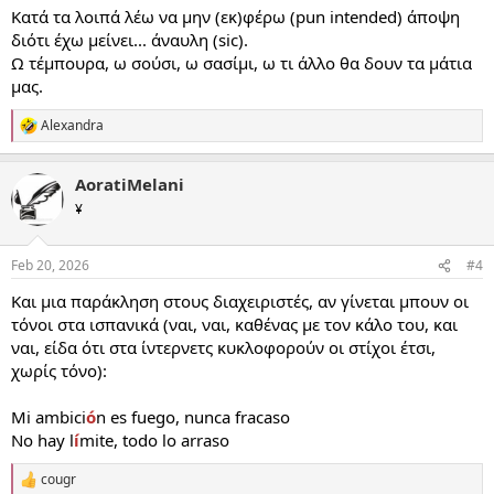
Κατά τα λοιπά λέω να μην (εκ)φέρω (pun intended) άποψη
διότι έχω μείνει... άναυλη (sic).
Ω τέμπουρα, ω σούσι, ω σασίμι, ω τι άλλο θα δουν τα μάτια
μας.
Alexandra
R
e
a
AoratiMelani
c
t
¥
i
o
n
Feb 20, 2026
#4
s
:
Και μια παράκληση στους διαχειριστές, αν γίνεται μπουν οι
τόνοι στα ισπανικά (ναι, ναι, καθένας με τον κάλο του, και
ναι, είδα ότι στα ίντερνετς κυκλοφορούν οι στίχοι έτσι,
χωρίς τόνο):
Mi ambici
ó
n es fuego, nunca fracaso
No hay l
í
mite, todo lo arraso
cougr
R