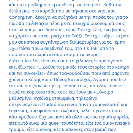
κάποιο πρόβλημα στη σύνδεση του ίντερνετ. Καθόταν
δίπλα μου στο καράβι που με πήγαινε στο νησί και,
αφηρημένη, άκουγα να συζητάνε με την παρέα του για το
πώς θα τα έβγαζαν πέρα με τα πενιχρά οικονομικά τους
στις ολιγοήμερες διακοπές τους. Τον έχω δει, ένα βράδυ,
να χορεύει σε street party στο Γκάζι. Τον έχει πάρει το μάτι
μου σε κάποια συγκέντρωση διαμαρτυρίας για τα Τέμπη.
Έχω πέσει πάνω σε βίντεό του, στο Tik Tok, από το
παιδικό του δωμάτιο όπου κοιμάται ακόμη.
Διότι ο Ακύλας είναι ένα από τα χιλιάδες νεαρά αγόρια
εκεί έξω που «…Ζούνε τις μικρές τους ιστορίες στο κέντρο
και τις συνοικίες» όπως τραγουδούσαν πριν από σαράντα
χρόνια ο Χάρης και ο Πάνος Κατσιμίχας. Αγόρια που δεν
εντυπωσιάζουν με την εμφάνισή τους, που δεν κάνουν
ουρά τα κορίτσια πίσω τους και ζουν με «…όνειρα
μεθυσμένα, σχέδια ματαιωμένα, τηλεφώνα
απεγνωσμένα». Παιδιά που είναι πάντα χαμογελαστά και
ευγενικά, που φαίνονται ανέμελα, αλλά, σχεδόν πάντα
κάτι κρύβουν. Όχι ως μυστικό αλλά ως εσωτερικό φορτίο,
είτε αυτό είναι μια queer ταυτότητα, είτε ένα οικογενειακό
τραύμα, είτε οικονομικές δυσκολίες στον βωμό των