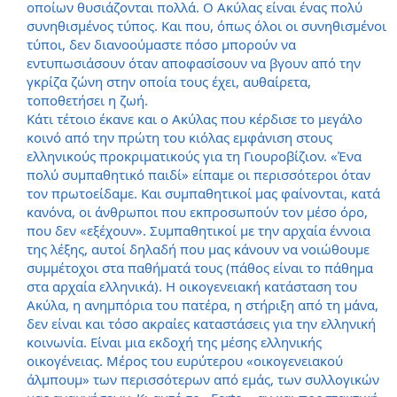
οποίων θυσιάζονται πολλά. Ο Ακύλας είναι ένας πολύ
συνηθισμένος τύπος. Και που, όπως όλοι οι συνηθισμένοι
τύποι, δεν διανοούμαστε πόσο μπορούν να
εντυπωσιάσουν όταν αποφασίσουν να βγουν από την
γκρίζα ζώνη στην οποία τους έχει, αυθαίρετα,
τοποθετήσει η ζωή.
Κάτι τέτοιο έκανε και ο Ακύλας που κέρδισε το μεγάλο
κοινό από την πρώτη του κιόλας εμφάνιση στους
ελληνικούς προκριματικούς για τη Γιουροβίζιον. «Ένα
πολύ συμπαθητικό παιδί» είπαμε οι περισσότεροι όταν
τον πρωτοείδαμε. Και συμπαθητικοί μας φαίνονται, κατά
κανόνα, οι άνθρωποι που εκπροσωπούν τον μέσο όρο,
που δεν «εξέχουν». Συμπαθητικοί με την αρχαία έννοια
της λέξης, αυτοί δηλαδή που μας κάνουν να νοιώθουμε
συμμέτοχοι στα παθήματά τους (πάθος είναι το πάθημα
στα αρχαία ελληνικά). Η οικογενειακή κατάσταση του
Ακύλα, η ανημπόρια του πατέρα, η στήριξη από τη μάνα,
δεν είναι και τόσο ακραίες καταστάσεις για την ελληνική
κοινωνία. Είναι μια εκδοχή της μέσης ελληνικής
οικογένειας. Μέρος του ευρύτερου «οικογενειακού
άλμπουμ» των περισσότερων από εμάς, των συλλογικών