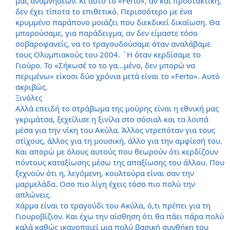
μας αναμνήσεων. Κι αυτό το «Ferto», αν και προστακτική,
δεν έχει τίποτα το επιθετικό. Περισσότερο με ένα
κρυμμένο παράπονο μοιάζει που διεκδικεί δικαίωση. Θα
μπορούσαμε, για παράδειγμα, αν δεν είμαστε τόσο
σοβαροφανείς, να το τραγουδούσαμε όταν αναλάβαμε
τους Ολυμπιακούς του 2004. ΄Η όταν κερδίσαμε το
Γιούρο. Το «Σήκωσέ το το γα…μένο, δεν μπορώ να
περιμένω» είκοσι δύο χρόνια μετά είναι το «Ferto». Αυτό
ακριβώς.
Ξινόλες
Αλλά επειδή το στράβωμα της μούρης είναι η εθνική μας
γκριμάτσα, ξεχείλισε η ξινίλα στο σόσιαλ και τα λοιπά
μέσα για την νίκη του Ακύλα. Άλλος ντρεπόταν για τους
στίχους, άλλος για τη μουσική, άλλο για την αμφίεσή του.
Και απορώ με όλους αυτούς που θεωρούν ότι κερδίζουν
πόντους καταξίωσης μέσω της απαξίωσης του άλλου. Που
ξεχνούν ότι η, λεγόμενη, κουλτούρα είναι σαν την
μαρμελάδα. Οσο πιο λίγη έχεις τόσο πιο πολύ την
απλώνεις.
Χάρμα είναι το τραγούδι του Ακύλα, ό,τι πρέπει για τη
Γιουροβίζιον. Και έχω την αίσθηση ότι θα πάει πάρα πολύ
καλά καθώς ικανοποιεί μια πολύ βασική συνθήκη του