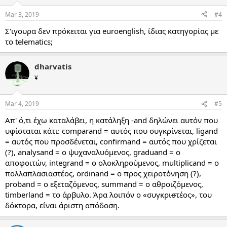
Mar 3, 2019
#4
Σ'ιγουρα δεν πρόκειται για euroenglish, ίδιας κατηγορίας με
το telematics;
dharvatis
¥
Mar 4, 2019
#5
Απ' ό,τι έχω καταλάβει, η κατάληξη -and δηλώνει αυτόν που
υφίσταται κάτι: comparand = αυτός που συγκρίνεται, ligand
= αυτός που προσδένεται, confirmand = αυτός που χρίζεται
(?), analysand = ο ψυχαναλυόμενος, graduand = ο
αποφοιτών, integrand = ο ολοκληρούμενος, multiplicand = ο
πολλαπλασιαστέος, ordinand = ο προς χειροτόνηση (?),
proband = ο εξεταζόμενος, summand = ο αθροιζόμενος,
timberland = το άρβυλο. Άρα λοιπόν ο «συγκρι
σ
τέος», του
δόκτορα, είναι άριστη απόδοση.