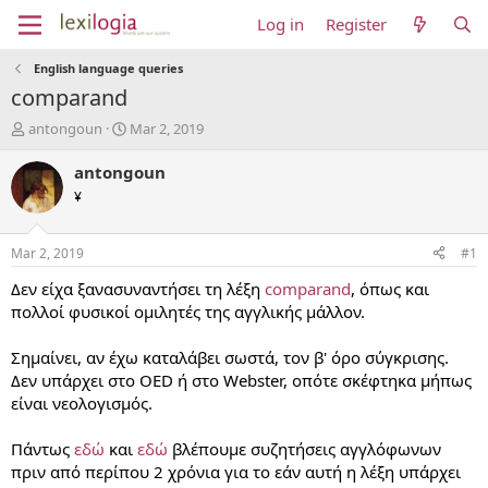
Log in
Register
English language queries
comparand
T
S
antongoun
Mar 2, 2019
h
t
r
a
antongoun
e
r
¥
a
t
d
d
s
a
Mar 2, 2019
#1
t
t
a
e
Δεν είχα ξανασυναντήσει τη λέξη
comparand
, όπως και
r
πολλοί φυσικοί ομιλητές της αγγλικής μάλλον.
t
e
Σημαίνει, αν έχω καταλάβει σωστά, τον β' όρο σύγκρισης.
r
Δεν υπάρχει στο OED ή στο Webster, οπότε σκέφτηκα μήπως
είναι νεολογισμός.
Πάντως
εδώ
και
εδώ
βλέπουμε συζητήσεις αγγλόφωνων
πριν από περίπου 2 χρόνια για το εάν αυτή η λέξη υπάρχει