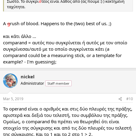
Σωστό. Το συγκρι
σ
τέος είναι λάθος από (ας πούμε :) ) κεκτημένη
ταχύτητα.
A
g
rush of blood. Happens to the (two) best of us. ;)
και κάτι άλλο ...
comparand = αυτός που συγκρίνεται ή αυτός με τον οποίο
συγκρίνεσαι/αυτό με το οποίο συγκρίνεται κάτι (a
comparand could be a measuring stick, or a template for
example? - I'm guessing);
nickel
Administrator
Staff member
Mar 5, 2019
#10
Το operand είναι o αριθμός και στις δύο πλευρές της πράξης,
αριστερά και δεξιά του τελεστή, του συμβόλου της πράξης.
Ομοίως, ο comparand θα πρέπει να θεωρηθεί ότι είναι
στοιχείο της σύγκρισης και από τις δύο πλευρές του τελεστή
της σύγκρισης. Και το 1 και το 2 στο 1 > 2.