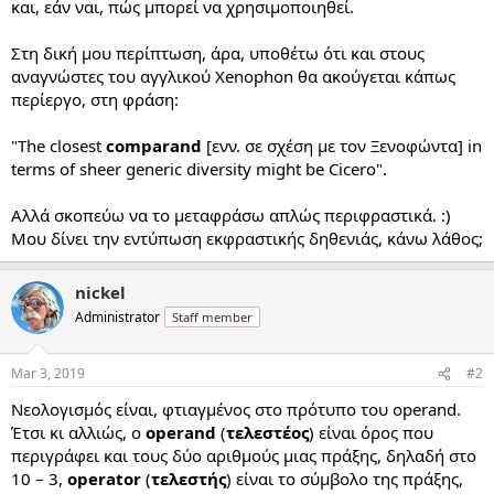
και, εάν ναι, πώς μπορεί να χρησιμοποιηθεί.
Στη δική μου περίπτωση, άρα, υποθέτω ότι και στους
αναγνώστες του αγγλικού Xenophon θα ακούγεται κάπως
περίεργο, στη φράση:
"The closest
comparand
[ενν. σε σχέση με τον Ξενοφώντα] in
terms of sheer generic diversity might be Cicero".
Αλλά σκοπεύω να το μεταφράσω απλώς περιφραστικά. :)
Μου δίνει την εντύπωση εκφραστικής δηθενιάς, κάνω λάθος;
nickel
Administrator
Staff member
Mar 3, 2019
#2
Νεολογισμός είναι, φτιαγμένος στο πρότυπο του operand.
Έτσι κι αλλιώς, ο
operand
(
τελεστέος
) είναι όρος που
περιγράφει και τους δύο αριθμούς μιας πράξης, δηλαδή στο
10 – 3,
operator
(
τελεστής
) είναι το σύμβολο της πράξης,