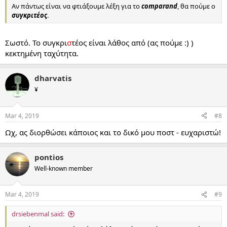
Αν πάντως είναι να φτιάξουμε λέξη για το
comparand
, θα πούμε ο
συγκριτέος
.
Σωστό. Το συγκρι
σ
τέος είναι λάθος από (ας πούμε :) )
κεκτημένη ταχύτητα.
dharvatis
¥
Mar 4, 2019
#8
Ωχ, ας διορθώσει κάποιος και το δικό μου ποστ - ευχαριστώ!
pontios
Well-known member
Mar 4, 2019
#9
drsiebenmal said: