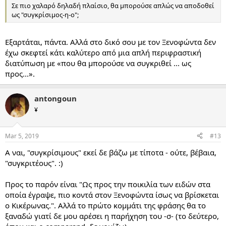
Σε πιο χαλαρό δηλαδή πλαίσιο, θα μπορούσε απλώς να αποδοθεί
ως "συγκρίσιμος-η-ο";
Εξαρτάται, πάντα. Αλλά στο δικό σου με τον Ξενοφώντα δεν
έχω σκεφτεί κάτι καλύτερο από μια απλή περιφραστική
διατύπωση με «που θα μπορούσε να συγκριθεί ... ως
προς...».
antongoun
¥
Mar 5, 2019
#13
Α ναι, "συγκρίσιμους" εκεί δε βάζω με τίποτα - ούτε, βέβαια,
"συγκριτέους". :)
Προς το παρόν είναι "Ως προς την ποικιλία των ειδών στα
οποία έγραψε, πιο κοντά στον Ξενοφώντα ίσως να βρίσκεται
ο Κικέρωνας.". Αλλά το πρώτο κομμάτι της φράσης θα το
ξαναδώ γιατί δε μου αρέσει η παρήχηση του -σ- (το δεύτερο,