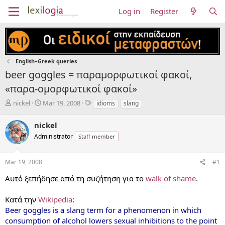
Log in
Register
English–Greek queries
beer goggles = παραμορφωτικοί φακοί,
«παρα-ομορφωτικοί φακοί»
T
S
T
nickel
Mar 19, 2008
idioms
slang
h
t
a
r
a
g
nickel
e
r
s
Administrator
Staff member
a
t
d
d
s
a
Mar 19, 2008
#1
t
t
a
e
Αυτό ξεπήδησε από τη συζήτηση για το
walk of shame
.
r
t
Κατά την
Wikipedia
:
e
Beer goggles is a slang term for a phenomenon in which
r
consumption of alcohol lowers sexual inhibitions to the point