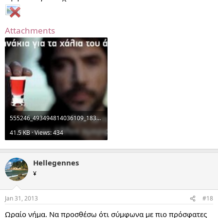
Attachments
555246_493494814036109_1835558905_n.jpg
41.5 KB · Views: 434
Hellegennes
¥
Jan 31, 2013
#18
Ωραίο νήμα. Να προσθέσω ότι σύμφωνα με πιο πρόσφατες