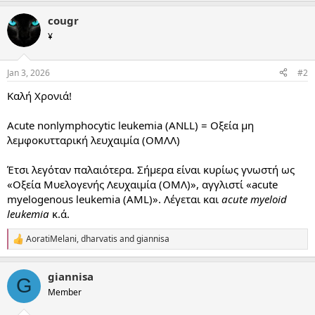
cougr
¥
Jan 3, 2026
#2
Καλή Χρονιά!
Acute nonlymphocytic leukemia (ANLL) = Οξεία μη
λεμφοκυτταρική λευχαιμία (ΟΜΛΛ)
Έτσι λεγόταν παλαιότερα. Σήμερα είναι κυρίως γνωστή ως
«Οξεία Μυελογενής Λευχαιμία (ΟΜΛ)», αγγλιστί «acute
myelogenous leukemia (AML)». Λέγεται και
acute myeloid
leukemia
κ.ά.
AoratiMelani
,
dharvatis
and
giannisa
R
e
a
giannisa
c
G
t
Member
i
o