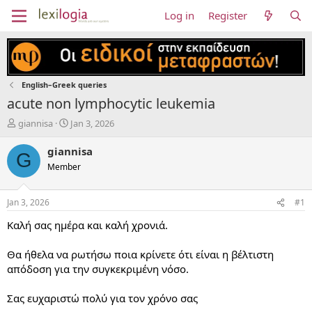
Log in
Register
English–Greek queries
acute non lymphocytic leukemia
T
S
giannisa
Jan 3, 2026
h
t
r
a
giannisa
G
e
r
Member
a
t
d
d
s
a
Jan 3, 2026
#1
t
t
a
e
Καλή σας ημέρα και καλή χρονιά.
r
t
Θα ήθελα να ρωτήσω ποια κρίνετε ότι είναι η βέλτιστη
e
απόδοση για την συγκεκριμένη νόσο.
r
Σας ευχαριστώ πολύ για τον χρόνο σας