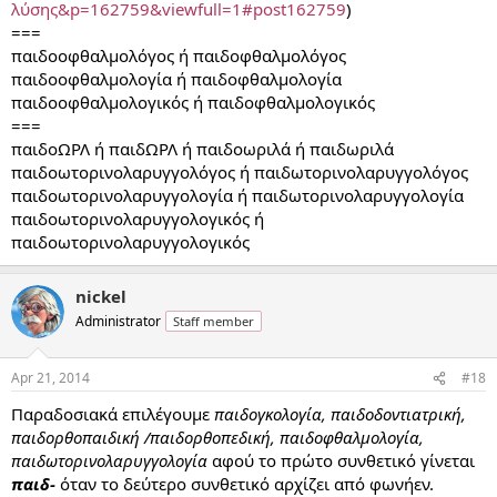
λύσης&p=162759&viewfull=1#post162759
)
===
παιδοοφθαλμολόγος ή παιδοφθαλμολόγος
παιδοοφθαλμολογία ή παιδοφθαλμολογία
παιδοοφθαλμολογικός ή παιδοφθαλμολογικός
===
παιδοΩΡΛ ή παιδΩΡΛ ή παιδοωριλά ή παιδωριλά
παιδοωτορινολαρυγγολόγος ή παιδωτορινολαρυγγολόγος
παιδοωτορινολαρυγγολογία ή παιδωτορινολαρυγγολογία
παιδοωτορινολαρυγγολογικός ή
παιδοωτορινολαρυγγολογικός
nickel
Administrator
Staff member
Apr 21, 2014
#18
Παραδοσιακά επιλέγουμε
παιδογκολογία, παιδοδοντιατρική,
παιδορθοπαιδική /παιδορθοπεδική, παιδοφθαλμολογία,
παιδωτορινολαρυγγολογία
αφού το πρώτο συνθετικό γίνεται
παιδ-
όταν το δεύτερο συνθετικό αρχίζει από φωνήεν.