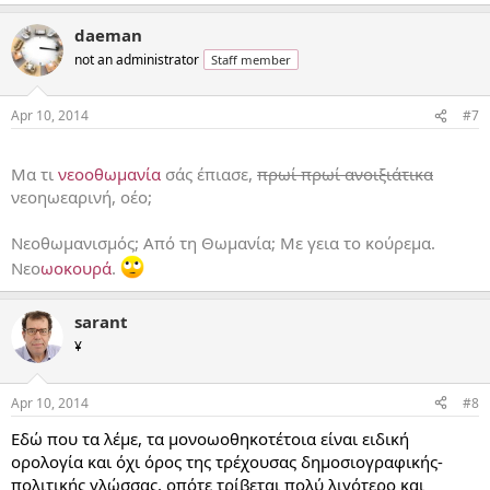
daeman
not an administrator
Staff member
Apr 10, 2014
#7
...
Μα τι
νεοοθωμανία
σάς έπιασε,
πρωί πρωί ανοιξιάτικα
νεοηωεαρινή, οέο;
Νεοθωμανισμός; Από τη Θωμανία; Με γεια το κούρεμα.
Νεο
ωοκουρά
.
sarant
¥
Apr 10, 2014
#8
Εδώ που τα λέμε, τα μονοωοθηκοτέτοια είναι ειδική
ορολογία και όχι όρος της τρέχουσας δημοσιογραφικής-
πολιτικής γλώσσας, οπότε τρίβεται πολύ λιγότερο και