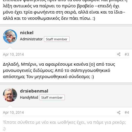
λέξη αντιιικός να παίρνει το πρώτο βραβείο --επειδή όχι
μόνο έχει τρία φωνήεντα στη σειρά, αλλά είναι και τα ίδια--
αλλά και το νεοοθωμανικός δεν πάει πίσω. :)
nickel
Administrator
Staff member
Apr 10, 2014
#3
Δηλαδή, Μπέρνι, να αφαιρέσουμε κανένα [ο] από τους
μονοωογενείς διδύμους; Από το σαλπιγγοωοθηκικό
απόστημα; Τον μητροωοθηκικό σύνδεσμο; :)
drsiebenmal
HandyMod
Staff member
Apr 10, 2014
#4
Τίποτε σύνθετο με νέο και ωοθήκες έχει, να πάμε για ρεκόρ;
;)