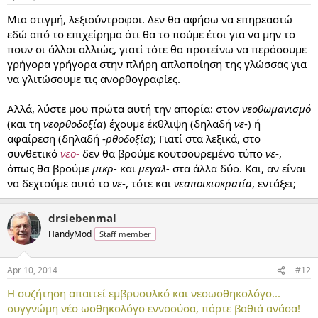
Μια στιγμή, λεξισύντροφοι. Δεν θα αφήσω να επηρεαστώ
εδώ από το επιχείρημα ότι θα το πούμε έτσι για να μην το
πουν οι άλλοι αλλιώς, γιατί τότε θα προτείνω να περάσουμε
γρήγορα γρήγορα στην πλήρη απλοποίηση της γλώσσας για
να γλιτώσουμε τις ανορθογραφίες.
Αλλά, λύστε μου πρώτα αυτή την απορία: στον
νεοθωμανισμό
(και τη
νεορθοδοξία
) έχουμε έκθλιψη (δηλαδή
νε
-) ή
αφαίρεση (δηλαδή -
ρθοδοξία
); Γιατί στα λεξικά, στο
συνθετικό
νεο
-
δεν θα βρούμε κουτσουρεμένο τύπο
νε
-,
όπως θα βρούμε
μικρ-
και
μεγαλ-
στα άλλα δύο. Και, αν είναι
να δεχτούμε αυτό το
νε
-, τότε και
νεαποικιοκρατία
, εντάξει;
drsiebenmal
HandyMod
Staff member
Apr 10, 2014
#12
Η συζήτηση απαιτεί εμβρυουλκό και νεοωοθηκολόγο...
συγγνώμη νέο ωοθηκολόγο εννοούσα, πάρτε βαθιά ανάσα!