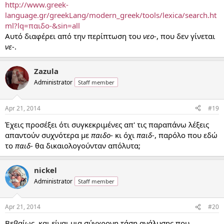
http://www.greek-
language.gr/greekLang/modern_greek/tools/lexica/search.ht
ml?lq=παιδο-&sin=all
Αυτό διαφέρει από την περίπτωση του
νεο-
, που δεν γίνεται
νε-
.
Zazula
Administrator
Staff member
Apr 21, 2014
#19
Έχεις προσέξει ότι συγκεκριμένες απ' τις παραπάνω λέξεις
απαντούν συχνότερα με
παιδο-
κι όχι
παιδ-
, παρόλο που εδώ
το
παιδ-
θα δικαιολογούνταν απόλυτα;
nickel
Administrator
Staff member
Apr 21, 2014
#20
Βεβαίως, και είναι μια σύγχρονη τάση ανάλυσης που