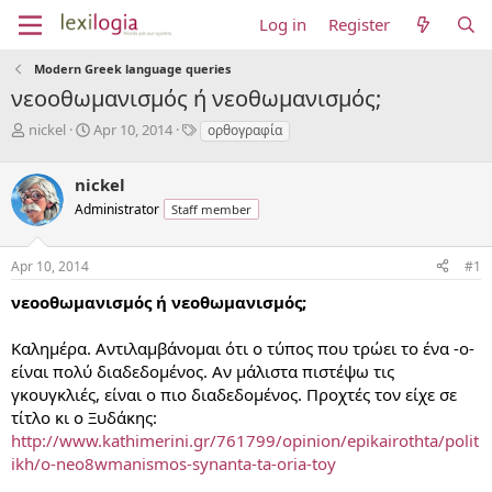
Log in
Register
Modern Greek language queries
νεοοθωμανισμός ή νεοθωμανισμός;
T
S
T
nickel
Apr 10, 2014
ορθογραφία
h
t
a
r
a
g
nickel
e
r
s
a
t
Administrator
Staff member
d
d
s
a
Apr 10, 2014
#1
t
t
a
e
νεοοθωμανισμός ή νεοθωμανισμός;
r
t
e
Καλημέρα. Αντιλαμβάνομαι ότι ο τύπος που τρώει το ένα -ο-
r
είναι πολύ διαδεδομένος. Αν μάλιστα πιστέψω τις
γκουγκλιές, είναι ο πιο διαδεδομένος. Προχτές τον είχε σε
τίτλο κι ο Ξυδάκης:
http://www.kathimerini.gr/761799/opinion/epikairothta/polit
ikh/o-neo8wmanismos-synanta-ta-oria-toy