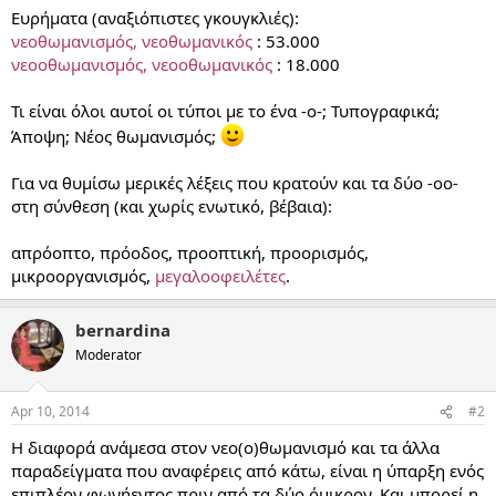
Ευρήματα (αναξιόπιστες γκουγκλιές):
νεοθωμανισμός, νεοθωμανικός
: 53.000
νεοοθωμανισμός, νεοοθωμανικός
: 18.000
Τι είναι όλοι αυτοί οι τύποι με το ένα -ο-; Τυπογραφικά;
Άποψη; Νέος θωμανισμός;
Για να θυμίσω μερικές λέξεις που κρατούν και τα δύο -οο-
στη σύνθεση (και χωρίς ενωτικό, βέβαια):
απρόοπτο, πρόοδος, προοπτική, προορισμός,
μικροοργανισμός,
μεγαλοοφειλέτες
.
bernardina
Moderator
Apr 10, 2014
#2
Η διαφορά ανάμεσα στον νεο(ο)θωμανισμό και τα άλλα
παραδείγματα που αναφέρεις από κάτω, είναι η ύπαρξη ενός
επιπλέον φωνήεντος πριν από τα δύο όμικρον. Και μπορεί η