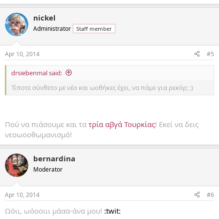
nickel
Administrator
Staff member
Apr 10, 2014
#5
drsiebenmal said:
Τίποτε σύνθετο με νέο και ωοθήκες έχει, να πάμε για ρεκόρ; ;)
Πού να πιάσουμε και τα
τρία αβγά Τουρκίας
! Εκεί να δεις
νεοωοοθωμανισμό!
bernardina
Moderator
Apr 10, 2014
#6
Ωόιι, ωόοοιιι μάαα-άνα μου!
:twit: