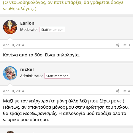
(Ο νεοωοθηκολόγος, αν ποτέ υπάρξει, θα γράφεται άραγε
νεοθηκολόγος; )
Earion
Moderator
Staff member
Apr 10, 2014
#13
Κανένα από τα δύο. Είναι απλολογία.
nickel
Administrator
Staff member
Apr 10, 2014
#14
Μαζί με τον
νεάργυρο
(τη μόνη άλλη λέξη που ξέρω με νε-).
Πάντως, αν απαντούσα μόνος μου στην ερώτηση του τίτλου,
θα έβαζα
νεοοθωμανισμός
. Η απλολογία μού ταράζει όλο το
νευρικό μου σύστημα.