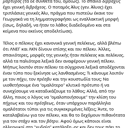
μάρτυρος
(τα δε σύνθετά του, ομοίως). Το σπάνιο
δίβραχυς
έχει γενική
διβράχεος
. Ο ποταμός
Άλυς
(γεν.
Άλυος
) έχει
τριπλάσιες γενικές
Άλυ
, πράγμα που πιστεύω έκανε τον
Γεωργακά να τη λημματογραφήσει ως εναλλακτική μορφή
(ίσως, δηλαδή, να ήταν το λάθος διαδεδομένο και στα
κείμενα που εκείνος αποδελτίωσε).
Τέλος ο
πέλεκυς
έχει κανονικά γενική
πελέκεως
, αλλά βλέπω
ότι ΛΝΕΓ και ΛΚΝ δίνουν επίσης και
του πέλεκυ
. Άλλες,
σπανιότερες, μορφές της γενικής ήταν
πελέκεος
και
πελέκυος
,
αλλά τα παλιότερα λεξικά δεν αναφέρουν γενική
πέλεκυ
.
Μήπως λοιπόν στον
πέλεκυ
τα σύγχρονα λεξικά αποδέχονται
έναν τύπο που ξεκίνησε ως λανθασμένος; Τι κάνουμε λοιπόν
με τον
πήχυ
, τον
πρέσβυ
και την κουστωδία τους; Να
υιοθετήσουμε ένα "ομαλότερο" κλιτικό πρότυπο ή να
συνεχίσουμε να καταδικάζουμε το λάθος; Αλλά, από την
άλλη, ποιος ο λόγος να "ομαλοποιήσουμε" την κλίση του
πήχεως
και του
πρέσβεως
, όταν υπάρχουν παράλληλα
ομαλότατοι τύποι για τις συγκεκριμένες λέξεις; Άντε, το
καταλαβαίνω για τον
πέλεκυ
, και θα το δεχόμουν πιθανότατα
για τον
στάχυ
και τον
βότρυ
. Αφού όμως κάποιοι είναι
αλλεργικοί στη "χυδαία" κατάληξη -ης και δεν τους πάει το