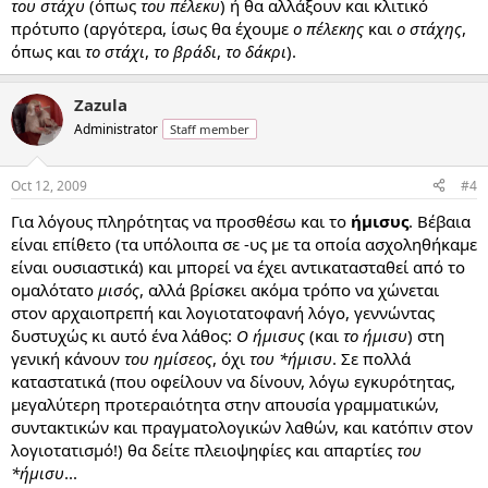
του στάχυ
(όπως
του πέλεκυ
) ή θα αλλάξουν και κλιτικό
πρότυπο (αργότερα, ίσως θα έχουμε
ο πέλεκης
και
ο στάχης
,
όπως και
το στάχι
,
το βράδι
,
το δάκρι
).
Zazula
Administrator
Staff member
Oct 12, 2009
#4
Για λόγους πληρότητας να προσθέσω και το
ήμισυς
. Βέβαια
είναι επίθετο (τα υπόλοιπα σε -υς με τα οποία ασχοληθήκαμε
είναι ουσιαστικά) και μπορεί να έχει αντικατασταθεί από το
ομαλότατο
μισός
, αλλά βρίσκει ακόμα τρόπο να χώνεται
στον αρχαιοπρεπή και λογιοτατοφανή λόγο, γεννώντας
δυστυχώς κι αυτό ένα λάθος:
Ο ήμισυς
(και
το ήμισυ
) στη
γενική κάνουν
του ημίσεος
, όχι
του *ήμισυ
. Σε πολλά
καταστατικά (που οφείλουν να δίνουν, λόγω εγκυρότητας,
μεγαλύτερη προτεραιότητα στην απουσία γραμματικών,
συντακτικών και πραγματολογικών λαθών, και κατόπιν στον
λογιοτατισμό!) θα δείτε πλειοψηφίες και απαρτίες
του
*ήμισυ
...