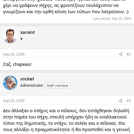
χέρι να γράψουν
πήχης
, ας φροντίζουν τουλάχιστον να
γνωρίζουν και την ορθή κλίση των τύπων που λατρεύουν. :)
Last edited:
Sep 29, 2009
sarant
¥
Sep 29, 2009
#2
Ζαζ, chapeau!
nickel
Administrator
Staff member
Sep 29, 2009
#3
Δεν άλλαξαν ο
στάχυς
και ο
πέλεκυς
, δεν εντάχθηκαν δηλαδή
στην παρέα του
πήχη
, επειδή υπήρχαν ήδη οι εναλλακτικοί
τύποι της δημοτικής, το
στάχυ
, το
πελέκι
και ο
πέλεκας
. Θα
τους αλλάξει η πραγματικότητα: ή θα προστεθεί και η γενική