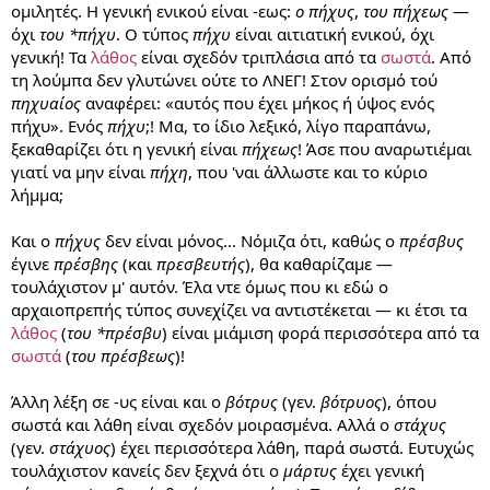
ομιλητές. Η γενική ενικού είναι -εως:
ο πήχυς
,
του πήχεως
—
όχι
του *πήχυ
. Ο τύπος
πήχυ
είναι αιτιατική ενικού, όχι
γενική! Τα
λάθος
είναι σχεδόν τριπλάσια από τα
σωστά
. Από
τη λούμπα δεν γλυτώνει ούτε το ΛΝΕΓ! Στον ορισμό τού
πηχυαίος
αναφέρει: «αυτός που έχει μήκος ή ύψος ενός
πήχυ». Ενός
πήχυ
;! Μα, το ίδιο λεξικό, λίγο παραπάνω,
ξεκαθαρίζει ότι η γενική είναι
πήχεως
! Άσε που αναρωτιέμαι
γιατί να μην είναι
πήχη
, που 'ναι άλλωστε και το κύριο
λήμμα;
Και ο
πήχυς
δεν είναι μόνος... Νόμιζα ότι, καθώς ο
πρέσβυς
έγινε
πρέσβης
(και
πρεσβευτής
), θα καθαρίζαμε —
τουλάχιστον μ' αυτόν. Έλα ντε όμως που κι εδώ ο
αρχαιοπρεπής τύπος συνεχίζει να αντιστέκεται — κι έτσι τα
λάθος
(
του *πρέσβυ
) είναι μιάμιση φορά περισσότερα από τα
σωστά
(
του πρέσβεως
)!
Άλλη λέξη σε -υς είναι και ο
βότρυς
(γεν.
βότρυος
), όπου
σωστά και λάθη είναι σχεδόν μοιρασμένα. Αλλά ο
στάχυς
(γεν.
στάχυος
) έχει περισσότερα λάθη, παρά σωστά. Ευτυχώς
τουλάχιστον κανείς δεν ξεχνά ότι ο
μάρτυς
έχει γενική