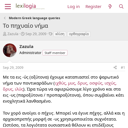
Log in
Register
Modern Greek language queries
Το πηχυαίο νήμα
T
S
T
Zazula
Sep 29, 2009
κλίση
ορθογραφία
h
t
a
r
a
g
Zazula
e
r
s
Administrator
Staff member
a
t
d
d
s
a
Sep 29, 2009
#1
t
t
a
e
Με τα εις -ύς (οξύτονα) έχουμε καταπιαστεί στο ψαρωτικό
r
νήμα των ποντικαράδων (
ιχθύς, μυς, δρυς, οσφύς, ισχύς,
t
δρυς, ιλύς
). Ώρα τώρα να αφιερώσουμε λίγο χρόνο και στα
e
εις -υς (παροξύτονα / προπαροξύτονα), όπου συμβαίνει κάτι
r
ενοχλητικά λανθασμένο.
Τον χορό ανοίγει ο
πήχυς
. Μπορεί να έγινε
πήχης
, αλλά και η
αρχαιοπρεπής μορφή σε -υς χρησιμοποιείται συχνότατα.
Ωστόσο, τα λογιότατα ουσιαστικά θέλουν κι επιδέξιους