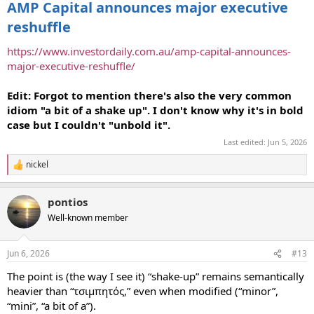
AMP Capital announces major executive
reshuffle
https://www.investordaily.com.au/amp-capital-announces-
major-executive-reshuffle/
Edit: Forgot to mention there's also the very common
idiom "a bit of a shake up". I don't know why it's in bold
case but I couldn't "
unbold
it".
Last edited:
Jun 5, 2026
nickel
R
e
a
pontios
c
t
Well-known member
i
o
n
Jun 6, 2026
#13
s
:
The point is (the way I see it) “shake‑up” remains semantically
heavier than “τσιμπητός,” even when modified (“minor”,
“mini”, “a bit of a”).