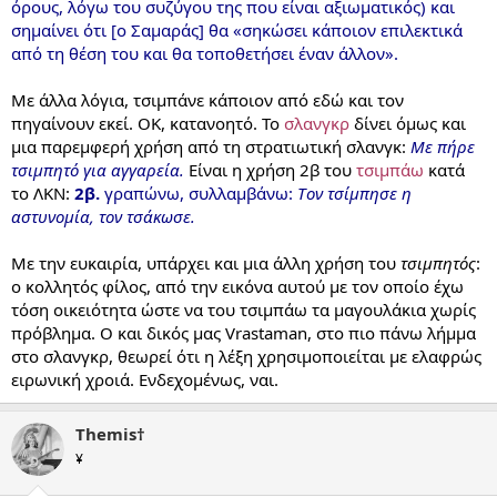
όρους, λόγω του συζύγου της που είναι αξιωματικός) και
σημαίνει ότι [ο Σαμαράς] θα «σηκώσει κάποιον επιλεκτικά
από τη θέση του και θα τοποθετήσει έναν άλλον».
Με άλλα λόγια, τσιμπάνε κάποιον από εδώ και τον
πηγαίνουν εκεί. ΟΚ, κατανοητό. Το
σλανγκρ
δίνει όμως και
μια παρεμφερή χρήση από τη στρατιωτική σλανγκ:
Με πήρε
τσιμπητό για αγγαρεία.
Είναι η χρήση 2β του
τσιμπάω
κατά
το ΛΚΝ:
2β.
γραπώνω, συλλαμβάνω:
Tον τσίμπησε η
αστυνομία, τον τσάκωσε.
Με την ευκαιρία, υπάρχει και μια άλλη χρήση του
τσιμπητός
:
ο κολλητός φίλος, από την εικόνα αυτού με τον οποίο έχω
τόση οικειότητα ώστε να του τσιμπάω τα μαγουλάκια χωρίς
πρόβλημα. Ο και δικός μας Vrastaman, στο πιο πάνω λήμμα
στο σλανγκρ, θεωρεί ότι η λέξη χρησιμοποιείται με ελαφρώς
ειρωνική χροιά. Ενδεχομένως, ναι.
Themis†
¥