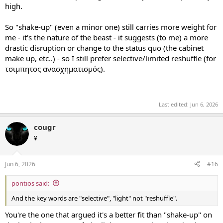
high.
So "shake-up" (even a minor one) still carries more weight for
me - it's the nature of the beast - it suggests (to me) a more
drastic disruption or change to the status quo (the cabinet
make up, etc..) - so I still prefer selective/limited reshuffle (for
τσιμπητος ανασχηματισμός).
Last edited:
Jun 6, 2026
cougr
¥
Jun 6, 2026
#16
pontios said:
And the key words are "selective", "light" not "reshuffle".
You're the one that argued it's a better fit than "shake-up" on