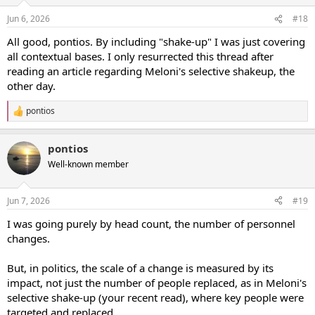
Jun 6, 2026
#18
All good, pontios. By including "shake-up" I was just covering
all contextual bases. I only resurrected this thread after
reading an article regarding Meloni's selective shakeup, the
other day.
pontios
R
e
a
pontios
c
t
Well-known member
i
o
n
Jun 7, 2026
#19
s
:
I was going purely by head count, the number of personnel
changes.
But, in politics, the scale of a change is measured by its
impact, not just the number of people replaced, as in Meloni's
selective shake-up (your recent read), where key people were
targeted and replaced.