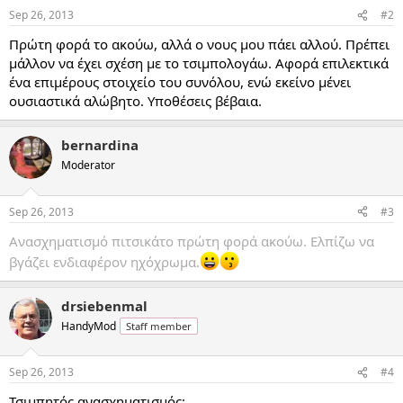
Sep 26, 2013
#2
Πρώτη φορά το ακούω, αλλά ο νους μου πάει αλλού. Πρέπει
μάλλον να έχει σχέση με το τσιμπολογάω. Αφορά επιλεκτικά
ένα επιμέρους στοιχείο του συνόλου, ενώ εκείνο μένει
ουσιαστικά αλώβητο. Υποθέσεις βέβαια.
bernardina
Moderator
Sep 26, 2013
#3
Ανασχηματισμό πιτσικάτο πρώτη φορά ακούω. Ελπίζω να
βγάζει ενδιαφέρον ηχόχρωμα.
drsiebenmal
HandyMod
Staff member
Sep 26, 2013
#4
Τσιμπητός ανασχηματισμός: