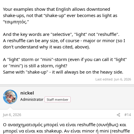
Your examples show that English allows downtoned
shake‑ups, not that “shake‑up” ever becomes as light as
“τσιμπητός.”
And the key words are "selective", "light" not "reshuffle".
A reshuffle can be any size, of course - major or minor (so I
don't understand why it was cited, above).
A "light" storm or "mini"-storm (even if you can call it "light"
or "mini") is still a storm, right?
Same with "shake-up" - it will always be on the heavy side.
Last edited:
Jun 6, 2026
nickel
Administrator
Staff member
Jun 6, 2026
#14
Ο ανασχηματισμός μπορεί να είναι reshuffle (συνήθως) και
μπορεί να είναι και shakeup. Αν είναι minor ή mini (reshuffle