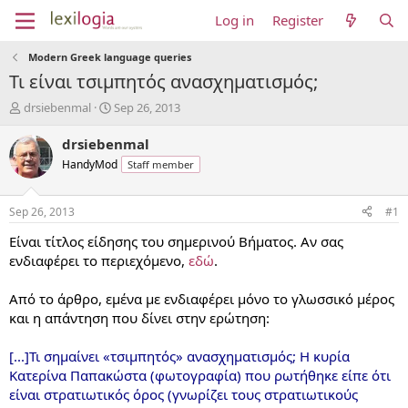
Log in
Register
Modern Greek language queries
Τι είναι τσιμπητός ανασχηματισμός;
T
S
drsiebenmal
Sep 26, 2013
h
t
r
a
drsiebenmal
e
r
HandyMod
Staff member
a
t
d
d
s
a
Sep 26, 2013
#1
t
t
a
e
Είναι τίτλος είδησης του σημερινού Βήματος. Αν σας
r
ενδιαφέρει το περιεχόμενο,
εδώ
.
t
e
Από το άρθρο, εμένα με ενδιαφέρει μόνο το γλωσσικό μέρος
r
και η απάντηση που δίνει στην ερώτηση:
[...]Τι σημαίνει «τσιμπητός» ανασχηματισμός; Η κυρία
Κατερίνα Παπακώστα (φωτογραφία) που ρωτήθηκε είπε ότι
είναι στρατιωτικός όρος (γνωρίζει τους στρατιωτικούς