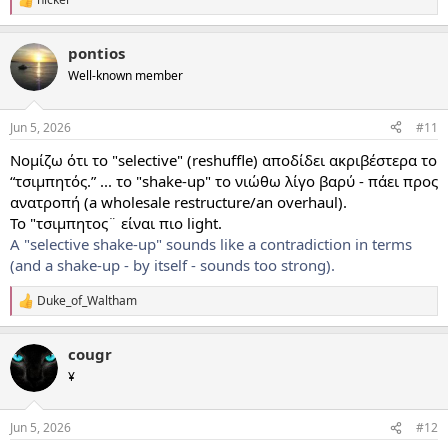
R
e
a
pontios
c
t
Well-known member
i
o
n
Jun 5, 2026
#11
s
:
Νομίζω ότι το "selective" (reshuffle) αποδίδει ακριβέστερα το
“τσιμπητός.” ... το "shake‑up" το νιώθω λίγο βαρύ - πάει προς
ανατροπή (a wholesale restructure/an overhaul).
Το "τσιμπητος¨ είναι πιο light.
Α "selective shake-up" sounds like a contradiction in terms
(and a shake-up - by itself - sounds too strong).
Duke_of_Waltham
R
e
a
cougr
c
t
¥
i
o
n
Jun 5, 2026
#12
s