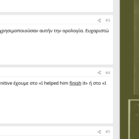
#3
ικής χρησιμοποιούσαν αυτήν την ορολογία. Ευχαριστώ
#4
finitive έχουμε στο «I helped him
finish
it» ή στο «I
#5