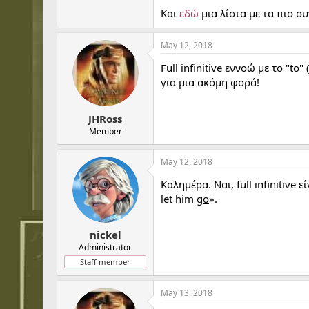
Και
εδώ
μια λίστα με τα πιο σ
May 12, 2018
Full infinitive εννοώ με το "t
για μια ακόμη φορά!
JHRoss
Member
May 12, 2018
Καλημέρα. Ναι, full infinitive εί
let him
go
».
nickel
Administrator
Staff member
May 13, 2018