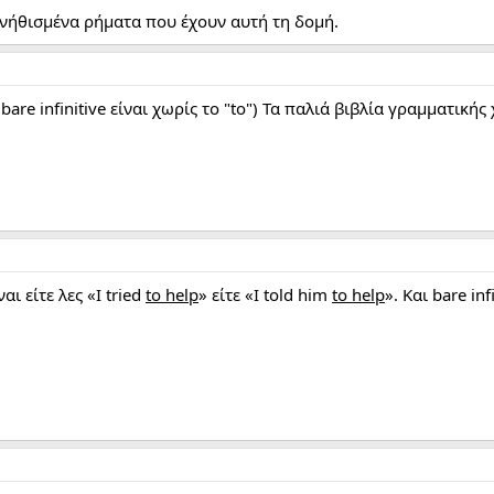
υνήθισμένα ρήματα που έχουν αυτή τη δομή.
o" (bare infinitive είναι χωρίς το "to") Τα παλιά βιβλία γραμματ
ναι είτε λες «I tried
to help
» είτε «I told him
to help
». Και bare in