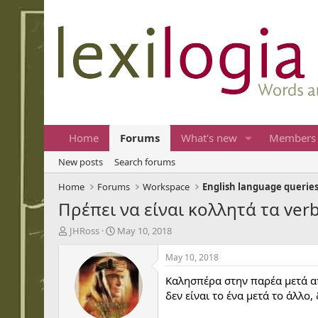
Home
Forums
What's new
Members
New posts
Search forums
Home
Forums
Workspace
English language querie
Πρέπει να είναι κολλητά τα verbs
T
S
JHRoss
May 10, 2018
h
t
r
a
May 10, 2018
e
r
Καλησπέρα στην παρέα μετά από
a
t
d
d
δεν είναι το ένα μετά το άλλο
s
a