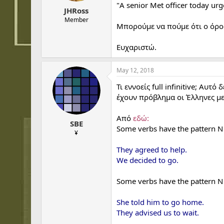
t
t
"A senior Met officer today ur
JHRoss
a
e
r
Member
Μπορούμε να πούμε ότι ο όρος "
t
e
r
Ευχαριστώ.
May 12, 2018
Τι εννοείς full infinitive; Αυ
έχουν πρόβλημα οι Έλληνες με
Από
εδώ:
SBE
Some verbs have the pattern N +
¥
They agreed to help.
We decided to go.
Some verbs have the pattern N +
She told him to go home.
They advised us to wait.