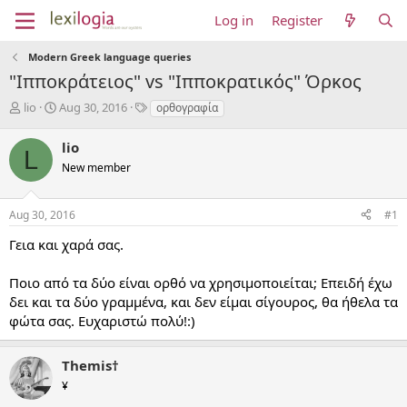
Log in
Register
Modern Greek language queries
"Ιπποκράτειος" vs "Ιπποκρατικός" Όρκος
T
S
T
lio
Aug 30, 2016
ορθογραφία
h
t
a
r
a
g
lio
L
e
r
s
New member
a
t
d
d
s
a
Aug 30, 2016
#1
t
t
a
e
Γεια και χαρά σας.
r
t
Ποιο από τα δύο είναι ορθό να χρησιμοποιείται; Επειδή έχω
e
δει και τα δύο γραμμένα, και δεν είμαι σίγουρος, θα ήθελα τα
r
φώτα σας. Ευχαριστώ πολύ!:)
Themis†
¥