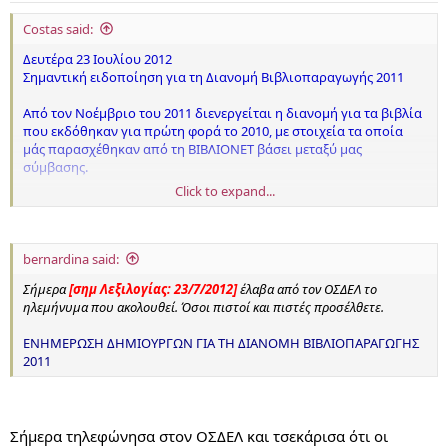
Costas said:
Δευτέρα 23 Ιουλίου 2012
Σημαντική ειδοποίηση για τη Διανομή Βιβλιοπαραγωγής 2011
Από τον Νοέμβριο του 2011 διενεργείται η διανομή για τα βιβλία
που εκδόθηκαν για πρώτη φορά το 2010, με στοιχεία τα οποία
μάς παρασχέθηκαν από τη ΒΙΒΛΙΟΝΕΤ βάσει μεταξύ μας
σύμβασης.
Click to expand...
Εφεξής ο Οργανισμός μας θα πραγματοποιεί τη διανομή του
βάσει στοιχείων που θα συγκεντρώνονται από τον ίδιο
μετά από
δήλωση των δικαιούχων
.
bernardina said:
Σήμερα
[σημ Λεξιλογίας: 23/7/2012]
έλαβα από τον ΟΣΔΕΛ το
ηλεμήνυμα που ακολουθεί. Όσοι πιστοί και πιστές προσέλθετε.
ΕΝΗΜΕΡΩΣΗ ΔΗΜΙΟΥΡΓΩΝ ΓΙΑ ΤΗ ΔΙΑΝΟΜΗ ΒΙΒΛΙΟΠΑΡΑΓΩΓΗΣ
2011
Σήμερα τηλεφώνησα στον ΟΣΔΕΛ και τσεκάρισα ότι οι