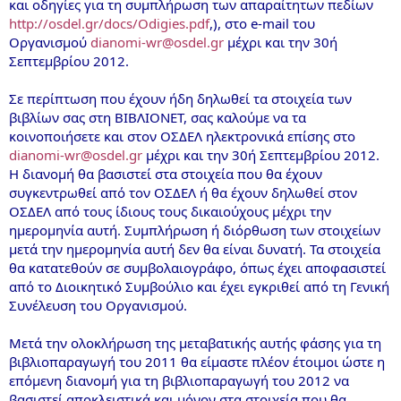
και οδηγίες για τη συμπλήρωση των απαραίτητων πεδίων
http://osdel.gr/docs/Odigies.pdf
,), στο e-mail του
Οργανισμού
dianomi-wr@osdel.gr
μέχρι και την 30ή
Σεπτεμβρίου 2012.
Σε περίπτωση που έχουν ήδη δηλωθεί τα στοιχεία των
βιβλίων σας στη ΒΙΒΛΙΟΝΕΤ, σας καλούμε να τα
κοινοποιήσετε και στον ΟΣΔΕΛ ηλεκτρονικά επίσης στο
dianomi-wr@osdel.gr
μέχρι και την 30ή Σεπτεμβρίου 2012.
Η διανομή θα βασιστεί στα στοιχεία που θα έχουν
συγκεντρωθεί από τον ΟΣΔΕΛ ή θα έχουν δηλωθεί στον
ΟΣΔΕΛ από τους ίδιους τους δικαιούχους μέχρι την
ημερομηνία αυτή. Συμπλήρωση ή διόρθωση των στοιχείων
μετά την ημερομηνία αυτή δεν θα είναι δυνατή. Τα στοιχεία
θα κατατεθούν σε συμβολαιογράφο, όπως έχει αποφασιστεί
από το Διοικητικό Συμβούλιο και έχει εγκριθεί από τη Γενική
Συνέλευση του Οργανισμού.
Μετά την ολοκλήρωση της μεταβατικής αυτής φάσης για τη
βιβλιοπαραγωγή του 2011 θα είμαστε πλέον έτοιμοι ώστε η
επόμενη διανομή για τη βιβλιοπαραγωγή του 2012 να
βασιστεί αποκλειστικά και μόνον στα στοιχεία που θα