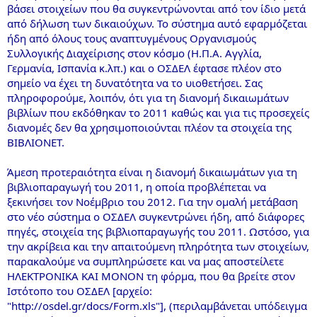
βάσει στοιχείων που θα συγκεντρώνονται από τον ίδιο μετά
από δήλωση των δικαιούχων. Το σύστημα αυτό εφαρμόζεται
ήδη από όλους τους αναπτυγμένους Οργανισμούς
Συλλογικής Διαχείρισης στον κόσμο (Η.Π.Α. Αγγλία,
Γερμανία, Ισπανία κ.λπ.) και ο ΟΣΔΕΛ έφτασε πλέον στο
σημείο να έχει τη δυνατότητα να το υιοθετήσει. Σας
πληροφορούμε, λοιπόν, ότι για τη διανομή δικαιωμάτων
βιβλίων που εκδόθηκαν το 2011 καθώς και για τις προσεχείς
διανομές δεν θα χρησιμοποιούνται πλέον τα στοιχεία της
ΒΙΒΛΙΟΝΕΤ.
Άμεση προτεραιότητα είναι η διανομή δικαιωμάτων για τη
βιβλιοπαραγωγή του 2011, η οποία προβλέπεται να
ξεκινήσει τον Νοέμβριο του 2012. Για την ομαλή μετάβαση
στο νέο σύστημα ο ΟΣΔΕΛ συγκεντρώνει ήδη, από διάφορες
πηγές, στοιχεία της βιβλιοπαραγωγής του 2011. Ωστόσο, για
την ακρίβεια και την απαιτούμενη πληρότητα των στοιχείων,
παρακαλούμε να συμπληρώσετε και να μας αποστείλετε
ΗΛΕΚΤΡΟΝΙΚΑ ΚΑΙ ΜΟΝΟΝ τη φόρμα, που θα βρείτε στον
Ιστότοπο του ΟΣΔΕΛ [αρχείο:
"http://osdel.gr/docs/Form.xls"], (περιλαμβάνεται υπόδειγμα