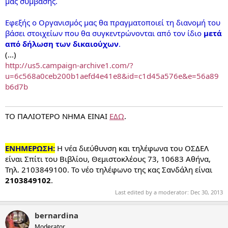
μας σύμβασης.
Εφεξής ο Οργανισμός μας θα πραγματοποιεί τη διανομή του
βάσει στοιχείων που θα συγκεντρώνονται από τον ίδιο
μετά
από δήλωση των δικαιούχων
.
(...)
http://us5.campaign-archive1.com/?
u=6c568a0ceb200b1aefd4e41e8&id=c1d45a576e&e=56a89
b6d7b
ΤΟ ΠΑΛΙΟΤΕΡΟ ΝΗΜΑ ΕΙΝΑΙ
ΕΔΩ
.
ΕΝΗΜΕΡΩΣΗ:
Η νέα διεύθυνση και τηλέφωνα του ΟΣΔΕΛ
είναι
Σπίτι του Βιβλίου, Θεμιστοκλέους 73, 10683 Αθήνα,
Τηλ. 2103849100. Το νέο τηλέφωνο της κας Σανδάλη είναι
2103849102
.
Last edited by a moderator:
Dec 30, 2013
bernardina
Moderator