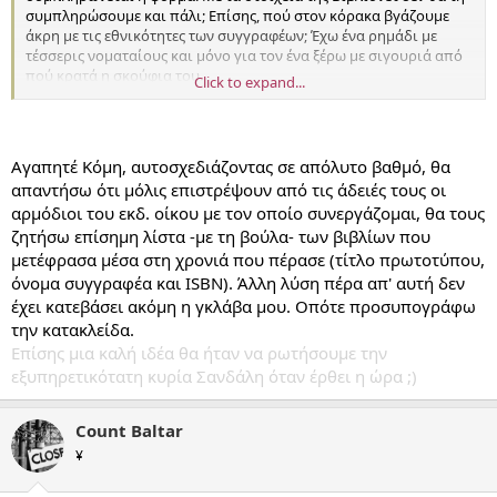
συμπληρώσουμε και πάλι; Επίσης, πού στον κόρακα βγάζουμε
άκρη με τις εθνικότητες των συγγραφέων; Έχω ένα ρημάδι με
τέσσερις νοματαίους και μόνο για τον ένα ξέρω με σιγουριά από
πού κρατά η σκούφια του.
Click to expand...
Κάθε απάντηση ευπρόσδεκτη.
Αγαπητέ Κόμη, αυτοσχεδιάζοντας σε απόλυτο βαθμό, θα
απαντήσω ότι μόλις επιστρέψουν από τις άδειές τους οι
αρμόδιοι του εκδ. οίκου με τον οποίο συνεργάζομαι, θα τους
ζητήσω επίσημη λίστα -με τη βούλα- των βιβλίων που
μετέφρασα μέσα στη χρονιά που πέρασε (τίτλο πρωτοτύπου,
όνομα συγγραφέα και ISBN). Άλλη λύση πέρα απ' αυτή δεν
έχει κατεβάσει ακόμη η γκλάβα μου. Οπότε προσυπογράφω
την κατακλείδα.
Επίσης μια καλή ιδέα θα ήταν να ρωτήσουμε την
εξυπηρετικότατη κυρία Σανδάλη όταν έρθει η ώρα ;)
Count Baltar
¥