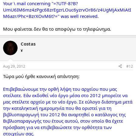
Your \ mail concerning "=?UTF-8?B?
UmU6IM6mz4zPgc68zrEgzrLOuc6yzrvOr86/z4UgMjAxMiAtI
M6azr/Phc+BzrXOvM6t?=" was well received.
Μου φαίνεται δεν θα το αποφύγω το τηλεφώνημα.
Costas
¥
Aug 29, 2012
#12
Τώρα μού ήρθε κανονική απάντηση:
Επιβεβαιώνουμε την ορθή λήψη του αρχείου που μας
στείλατε. Εάν εκδοθεί νέο έργο μέσα στο 2012 μπορείτε να
μας στείλετε αρχείο με το νέο έργο. Σε εύλογο διάστημα μετά
την καταληκτική ημερομηνία που θα οριστεί για τη
βιβλιοπαραγωγή του 2012 θα αναρτηθεί ο κατάλογος της
Βιβλιοπαραγωγής του έτους αυτού, στον οποίο θα έχετε
πρόσβαση για να επιβεβαιώσετε την ορθότητα των
στοιχείων σας.