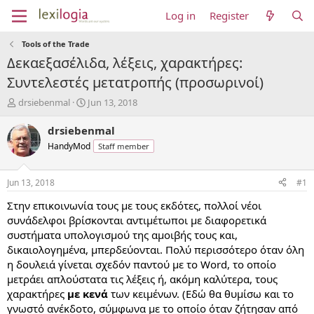
Log in
Register
Tools of the Trade
Δεκαεξασέλιδα, λέξεις, χαρακτήρες:
Συντελεστές μετατροπής (προσωρινοί)
T
S
drsiebenmal
Jun 13, 2018
h
t
r
a
drsiebenmal
e
r
HandyMod
Staff member
a
t
d
d
s
a
Jun 13, 2018
#1
t
t
a
e
Στην επικοινωνία τους με τους εκδότες, πολλοί νέοι
r
συνάδελφοι βρίσκονται αντιμέτωποι με διαφορετικά
t
συστήματα υπολογισμού της αμοιβής τους και,
e
δικαιολογημένα, μπερδεύονται. Πολύ περισσότερο όταν όλη
r
η δουλειά γίνεται σχεδόν παντού με το Word, το οποίο
μετράει απλούστατα τις λέξεις ή, ακόμη καλύτερα, τους
χαρακτήρες
με κενά
των κειμένων. (Εδώ θα θυμίσω και το
γνωστό ανέκδοτο, σύμφωνα με το οποίο όταν ζήτησαν από