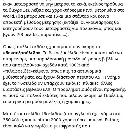
έναν μεταφραστή να μην μετράει τα κενά, εκείνος πρόθυμα
τα διέγραψε). Λέξεις και χαρακτήρες με κενά, μετρημένα στο
Word, (θα μπορούσε να) είναι μια στάνταρ και κοινά
αποδεκτή μέθοδος μέτρησης (εντάξει, οι γκρινιάρηδες θα
κατηγορήσουν τους μεταφραστές για πολυλογία, μπας και
βγουν 2-3 σελίδες παραπάνω...).
Όμως, πολλοί εκδότες χρησιμοποιούν ακόμη το
«δεκαεξασέλιδο»
. Το δεκαεξασέλιδο είναι ουσιαστικά ένα
απομεινάρι, μια παραδοσιακή μονάδα μέτρησης βιβλίων
που αποτελούνταν σχεδόν κατά 100% από
«πιλαφοειδές»κείμενο, όπως π.χ. τα αστυνομικά
μυθιστορήματα και έχουν διάσταση περίπου Α5. Τι νόημα
έχει το 16σέλιδο αν υπάρχουν εικόνες, πίνακες, άλλες
διαστάσεις βιβλίου κλπ; Ο προβληματισμός είναι προφανής,
γι' αυτό και πολλοί εκδότες που μιλούν ακόμη με 16σέλιδα,
εσωτερικά μετρούν με λέξεις ή χαρακτήρες.
Μια τέτοια σελίδα 16σέλιδου (στα αγγλικά) έχει γύρω στις
350 λέξεις και περίπου 2000 χαρακτήρες με κενά. Επίσης,
είναι καλό να γνωρίζει ο μεταφραστής που