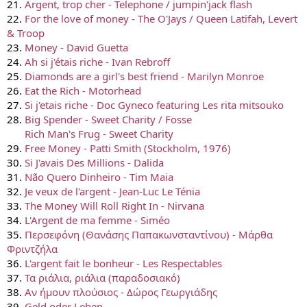
21.
Argent, trop cher - Telephone / jumpin'jack flash
22.
For the love of money - The O'Jays / Queen Latifah, Levert
& Troop
23.
Money - David Guetta
24.
Ah si j'étais riche - Ivan Rebroff
25.
Diamonds are a girl's best friend - Marilyn Monroe
26.
Eat the Rich - Motorhead
27.
Si j'etais riche - Doc Gyneco featuring Les rita mitsouko
28.
Big Spender - Sweet Charity / Fosse
28.
Rich Man's Frug - Sweet Charity
29.
Free Money - Patti Smith (Stockholm, 1976)
30.
Si J'avais Des Millions - Dalida
31.
Não Quero Dinheiro - Tim Maia
32.
Je veux de l'argent - Jean-Luc Le Ténia
33.
The Money Will Roll Right In - Nirvana
34.
L'Argent de ma femme - Siméo
35.
Περσεφόνη (Θανάσης Παπακωνσταντίνου) - Μάρθα
Φριντζήλα
36.
L'argent fait le bonheur - Les Respectables
37.
Τα ριάλια, ριάλια (παραδοσιακό)
38.
Αν ήμουν πλούσιος - Δώρος Γεωργιάδης
39.
Geld oder Leben