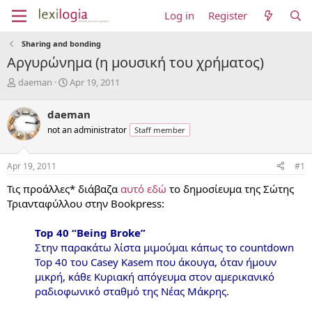
Log in
Register
Sharing and bonding
Αργυρώνημα (η μουσική του χρήματος)
T
S
daeman
Apr 19, 2011
h
t
r
a
daeman
e
r
not an administrator
Staff member
a
t
d
d
s
a
Apr 19, 2011
#1
t
t
a
e
Τις προάλλες* διάβαζα
αυτό εδώ
το δημοσίευμα της Σώτης
r
Τριανταφύλλου στην Bookpress:
t
e
Top 40 “Being Broke”
r
Στην παρακάτω λίστα μιμούμαι κάπως το countdown
Τοp 40 του Casey Kasem που άκουγα, όταν ήμουν
μικρή, κάθε Κυριακή απόγευμα στον αμερικανικό
ραδιοφωνικό σταθμό της Νέας Μάκρης.