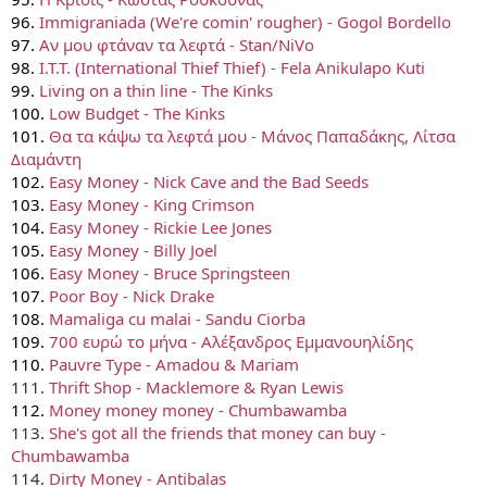
96.
Immigraniada (We're comin' rougher) - Gogol Bordello
97.
Αν μου φτάναν τα λεφτά - Stan/NiVo
98.
I.T.T. (International Thief Thief) - Fela Anikulapo Kuti
99.
Living on a thin line - The Kinks
100.
Low Budget - The Kinks
101.
Θα τα κάψω τα λεφτά μου - Μάνος Παπαδάκης, Λίτσα
Διαμάντη
102.
Easy Money - Nick Cave and the Bad Seeds
103.
Easy Money - King Crimson
104.
Easy Money - Rickie Lee Jones
105.
Easy Money - Billy Joel
106.
Easy Money - Bruce Springsteen
107.
Poor Boy - Nick Drake
108.
Mamaliga cu malai - Sandu Ciorba
109.
700 ευρώ το μήνα - Αλέξανδρος Εμμανουηλίδης
110.
Pauvre Type - Amadou & Mariam
111.
Thrift Shop -
Macklemore & Ryan Lewis
112.
Money money money - Chumbawamba
113.
She's got all the friends that money can buy -
Chumbawamba
114.
Dirty Money - Antibalas