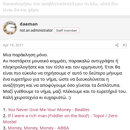
δικαιολογήσω την αναβλητικότητά μου το λέω, αλλά δεν
είναι δα και ψέμα.
daeman
not an administrator
Staff member
Apr 19, 2011
#2
Μια παράκληση μόνο.
Αν ποστάρετε μουσικό κομμάτι, παρακαλώ αντιγράψτε ή
πληκτρολογήστε και τον τίτλο και τον ερμηνευτή. Έτσι θα
είναι πιο εύκολο να τηρήσουμε σ' αυτό το δεύτερο μήνυμα
ένα ευρετήριο για το νήμα, ώστε να διευκολύνεται η
αναζήτηση και να αποφύγουμε όσο γίνεται τα διπλότυπα.
Μαζί γνέθουμε το νήμα, μαζί πλέκουμε και το ευρετήριό του.
Καλή χειροτεχνία κι ευχαριστώ. :)
1.
You Never Give Me Your Money - Beatles
2.
If I were a rich man (Fiddler on the Roof) - Topol / Zero
Mostel
3.
Money, Money, Money - ABBA