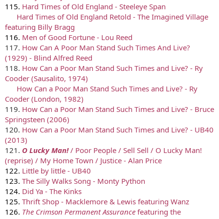
115.
Hard Times of Old England - Steeleye Span
......
Hard Times of Old England Retold - The Imagined Village
featuring Billy Bragg
116.
Men of Good Fortune - Lou Reed
117.
How Can A Poor Man Stand Such Times And Live?
(1929) - Blind Alfred Reed
118.
How Can a Poor Man Stand Such Times and Live? - Ry
Cooder (Sausalito, 1974)
......
How Can a Poor Man Stand Such Times and Live? - Ry
Cooder (London, 1982)
119.
How Can a Poor Man Stand Such Times and Live? - Bruce
Springsteen (2006)
120.
How Can a Poor Man Stand Such Times and Live? - UB40
(2013)
121.
O Lucky Man!
/ Poor People / Sell Sell / O Lucky Man!
(reprise) / My Home Town / Justice - Alan Price
122.
Little by little - UB40
123.
The Silly Walks Song - Monty Python
124.
Did Ya
- The Kinks
125.
Thrift Shop -
Macklemore & Lewis featuring Wanz
126.
The Crimson Permanent Assurance
featuring the