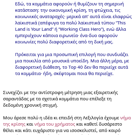
Εδώ, τα κομμάτια αφορούν ή θυμίζουν τη σημερινή
κατάσταση: την οικονομική κρίση, τη φτώχεια, τις
κοινωνικές αναταραχές· μερικά απ’ αυτά είναι ελαφρώς
λαϊκιστικά (απέφυγα τα πολύ λαϊκιστικά τύπου “This
Land is Your Land” ή “Working Class Hero”), ενώ άλλα
εμπεριέχουν κάποια ειρωνεία· ένα-δυο αφορούν
κοινωνίες πολύ διαφορετικές από τη δική μας.
Πρόκειται για μια προσωπική επιλογή που συνδυάζει
μια ποικιλία από μουσικά υποείδη. Μια άλλη μέρα, με
διαφορετική διάθεση, το Τop 40 δεν θα περιείχε αυτά
τα κομμάτια· ήδη, σκέφτομαι ποια θα περιείχε.
Συνεχίζει με την αντίστροφη μέτρηση μιας εξαιρετικής
σαραντάδας με τα σχετικά κομμάτια που επέλεξε τη
δεδομένη χρονική στιγμή.
Μου άρεσε πολύ η ιδέα κι επειδή στη Λεξιλογία έχουμε
νήμα
της κρίσης
και
νήμα του χρήματος
και καθετί δυσάρεστο
θέλει και κάτι ευχάριστο για να ισοσκελιστεί, από καιρό