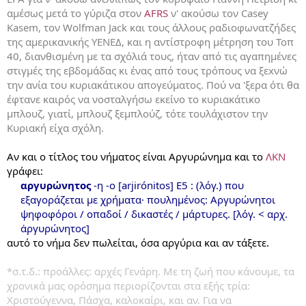
αμέσως μετά το γύριζα στον
AFRS
ν' ακούσω τον Casey
Kasem, τον Wolfman Jack και τους άλλους ραδιοφωνατζήδες
της αμερικανικής ΥΕΝΕΔ, και η αντίστροφη μέτρηση του Τοπ
40, διανθισμένη με τα σχόλιά τους, ήταν από τις αγαπημένες
στιγμές της εβδομάδας κι ένας από τους τρόπους να ξεxνώ
την ανία του κυριακάτικου απογεύματος. Πού να 'ξερα ότι θα
έφτανε καιρός να νοσταλγήσω εκείνο το κυριακάτικο
μπλουζ, γιατί, μπλουζ ξεμπλούζ, τότε τουλάχιστον την
Κυριακή είχα σχόλη.
Αν και ο τίτλος του νήματος είναι Αργυρώνημα και το
ΛΚΝ
γράφει:
αργυρώνητος
-η -ο [arjirónitos] E5 : (λόγ.) που
εξαγοράζεται με χρήματα· πουλημένος: Aργυρώνητοι
ψηφοφόροι / οπαδοί / δικαστές / μάρτυρες. [λόγ. < αρχ.
ἀργυρώνητος]​
αυτό το νήμα δεν πωλείται, όσα αργύρια και αν τάξετε.
*σ.τ.δ.: προάλλες: αρχές Γενάρη. Με τη ζωή που κάνουμε, τα
χρονικά μας ορόσημα περιορίζονται στα εξής τρία:
Χριστούγεννα, Πάσχα, καλοκαίρι, και αν. Για να