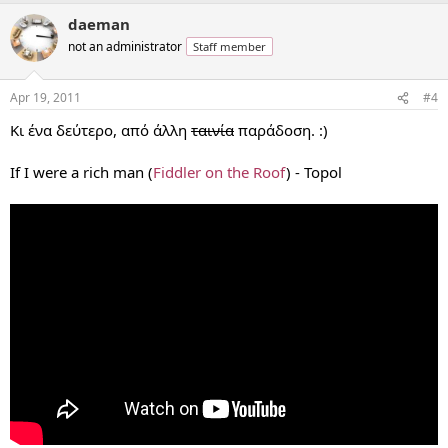
daeman
not an administrator
Staff member
Apr 19, 2011
#4
Κι ένα δεύτερο, από άλλη
ταινία
παράδοση. :)
If I were a rich man (
Fiddler on the Roof
) - Topol