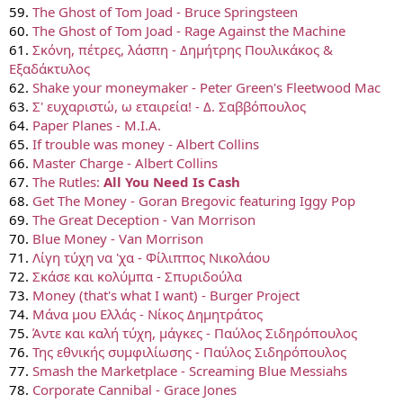
59.
The Ghost of Tom Joad - Bruce Springsteen
60.
The Ghost of Tom Joad - Rage Against the Machine
61.
Σκόνη, πέτρες, λάσπη - Δημήτρης Πουλικάκος &
Εξαδάκτυλος
62.
Shake your moneymaker - Peter Green's Fleetwood Mac
63.
Σ' ευχαριστώ, ω εταιρεία! - Δ. Σαββόπουλος
64.
Paper Planes - M.I.A.
65.
If trouble was money - Albert Collins
66.
Master Charge - Albert Collins
67.
The Rutles:
All You Need Is Cash
68.
Get The Money - Goran Bregovic featuring Iggy Pop
69.
The Great Deception - Van Morrison
70.
Blue Money - Van Morrison
71.
Λίγη τύχη να 'χα - Φίλιππος Νικολάου
72.
Σκάσε και κολύμπα - Σπυριδούλα
73.
Money (that's what I want) - Burger Project
74.
Μάνα μου Ελλάς - Νίκος Δημητράτος
75.
Άντε και καλή τύχη, μάγκες - Παύλος Σιδηρόπουλος
76.
Της εθνικής συμφιλίωσης - Παύλος Σιδηρόπουλος
77.
Smash the Marketplace - Screaming Blue Messiahs
78.
Corporate Cannibal - Grace Jones