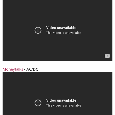
Moneytalks
- AC/DC