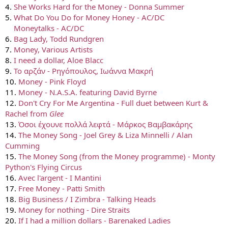
4.
She Works Hard for the Money - Donna Summer
5.
What Do You Do for Money Honey - AC/DC
5.
Moneytalks - AC/DC
6.
Bag Lady, Todd Rundgren
7.
Money, Various Artists
8.
I need a dollar, Aloe Blacc
9.
Το αρζάν - Ρηγόπουλος, Ιωάννα Μακρή
10.
Money - Pink Floyd
11.
Money - N.A.S.A. featuring David Byrne
12.
Don't Cry For Me Argentina - Full duet between Kurt &
Rachel from
Glee
13.
Όσοι έχουνε πολλά λεφτά - Μάρκος Βαμβακάρης
14.
The Money Song - Joel Grey & Liza Minnelli / Alan
Cumming
15.
The Money Song (from the Money programme) - Monty
Python's Flying Circus
16.
Avec l'argent - I Mantini
17.
Free Money - Patti Smith
18.
Big Business / I Zimbra - Talking Heads
19.
Money for nothing - Dire Straits
20.
If I had a million dollars - Barenaked Ladies