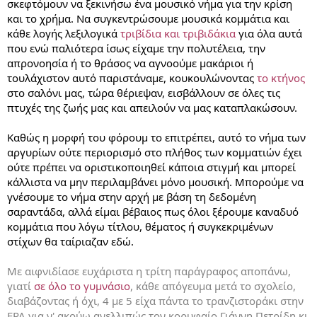
σκεφτόμουν να ξεκινήσω ένα μουσικό νήμα για την κρίση
και το χρήμα. Να συγκεντρώσουμε μουσικά κομμάτια και
κάθε λογής λεξιλογικά
τριβίδια και τριβιδάκια
για όλα αυτά
που ενώ παλιότερα ίσως είχαμε την πολυτέλεια, την
απρονοησία ή το θράσος να αγνοούμε μακάριοι ή
τουλάχιστον αυτό παριστάναμε, κουκουλώνοντας
το κτήνος
στο σαλόνι μας, τώρα θέριεψαν, εισβάλλουν σε όλες τις
πτυχές της ζωής μας και απειλούν να μας καταπλακώσουν.
Καθώς η μορφή του φόρουμ το επιτρέπει, αυτό το νήμα των
αργυρίων ούτε περιορισμό στο πλήθος των κομματιών έχει
ούτε πρέπει να οριστικοποιηθεί κάποια στιγμή και μπορεί
κάλλιστα να μην περιλαμβάνει μόνο μουσική. Μπορούμε να
γνέσουμε το νήμα στην αρχή με βάση τη δεδομένη
σαραντάδα, αλλά είμαι βέβαιος πως όλοι ξέρουμε καναδυό
κομμάτια που λόγω τίτλου, θέματος ή συγκεκριμένων
στίχων θα ταίριαζαν εδώ.
Με αιφνιδίασε ευχάριστα η τρίτη παράγραφος αποπάνω,
γιατί
σε όλο το γυμνάσιο
, κάθε απόγευμα μετά το σχολείο,
διαβάζοντας ή όχι, 4 με 5 είχα πάντα το τρανζιστοράκι στην
ΕΡΑ για ν' ακούω ανελλιπώς τον κορυφαίο Γιάννη Πετρίδη κι