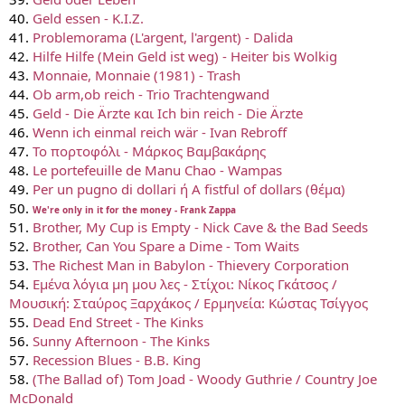
40.
Geld essen - K.I.Z.
41.
Problemorama (L'argent, l'argent) - Dalida
42.
Hilfe Hilfe (Mein Geld ist weg) - Heiter bis Wolkig
43.
Monnaie, Monnaie (1981) - Trash
44.
Ob arm,ob reich - Trio Trachtengwand
45.
Geld - Die Ärzte και Ich bin reich - Die Ärzte
46.
Wenn ich einmal reich wär - Ivan Rebroff
47.
Το πορτοφόλι - Μάρκος Βαμβακάρης
48.
Le portefeuille de Manu Chao - Wampas
49.
Per un pugno di dollari ή A fistful of dollars (θέμα)
50.
We're only in it for the money - Frank Zappa
51.
Brother, My Cup is Empty - Nick Cave & the Bad Seeds
52.
Brother, Can You Spare a Dime - Tom Waits
53.
The Richest Man in Babylon - Thievery Corporation
54.
Εμένα λόγια μη μου λες - Στίχοι: Νίκος Γκάτσος /
Μουσική: Σταύρος Ξαρχάκος / Ερμηνεία: Κώστας Τσίγγος
55.
Dead End Street - The Kinks
56.
Sunny Afternoon - The Kinks
57.
Recession Blues - B.B. King
58.
(The Ballad of) Tom Joad - Woody Guthrie / Country Joe
McDonald