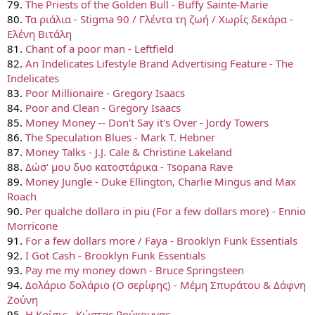
79.
The Priests of the Golden Bull - Buffy Sainte-Marie
80.
Τα ριάλια - Stigma 90 / Γλέντα τη ζωή / Χωρίς δεκάρα -
Ελένη Βιτάλη
81.
Chant of a poor man - Leftfield
82.
An Indelicates Lifestyle Brand Advertising Feature - The
Indelicates
83.
Poor Millionaire - Gregory Isaacs
84.
Poor and Clean - Gregory Isaacs
85.
Money Money -- Don't Say it's Over - Jordy Towers
86.
The Speculation Blues - Mark T. Hebner
87.
Money Talks - J.J. Cale & Christine Lakeland
88.
Δώσ' μου δυο κατοστάρικα - Tsopana Rave
89.
Money Jungle - Duke Ellington, Charlie Mingus and Max
Roach
90.
Per qualche dollaro in piu (For a few dollars more) - Ennio
Morricone
91.
For a few dollars more / Faya - Brooklyn Funk Essentials
92.
I Got Cash - Brooklyn Funk Essentials
93.
Pay me my money down - Bruce Springsteen
94.
Δολάριο δολάριο (Ο σερίφης) - Μέμη Σπυράτου & Δάφνη
Ζούνη
95.
Η Κρίσις - Κώστας Ρούκουνας