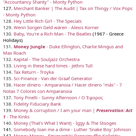
"Accountancy Shanty" - Monty Python
127.
Merchant Banker | The Audit |
Tax on Thingy / Vox Pops
- Monty Python
128.
Hey Little Rich Girl - The Specials
129.
Wenn Sorgen Geld wären - Alexis Korner
130.
Baby, You're a Rich Man - The Beatles
(1967 - Greece
Holidays)
131.
Money Jungle
- Duke Ellington, Charlie Mingus and
Max Roach
132.
Kapital -
The Souljazz Orchestra
133.
Living in these hard times - Jethro Tull
134.
Tax Return - Troyka
135.
Sci-Finance
- Van der Graaf Generator
136.
Hacer dinero - Amparanoia / Hacer dinero "más" - 7
Notas 7 Colores con Amparanoia
137.
Tony Pinelli - Sunny Afternoon / Ο Έφορος
138.
Fidelity Fiduciary Bank
139.
Money & corruption / I am your man |
Preservation: Act
1
- The Kinks
140.
Money (That's What I Want) - Iggy & The Stooges
141.
Somebody loan me a dime - Luther 'Snake Boy' Johnson
142.
Money Money - Emigrantski Raggamuffin Kollektiv