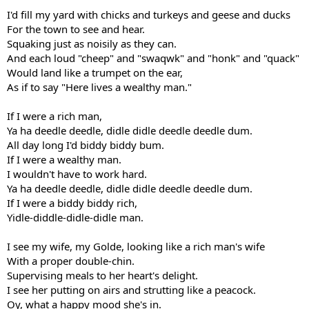
I'd fill my yard with chicks and turkeys and geese and ducks
For the town to see and hear.
Squaking just as noisily as they can.
And each loud "cheep" and "swaqwk" and "honk" and "quack"
Would land like a trumpet on the ear,
As if to say "Here lives a wealthy man."
If I were a rich man,
Ya ha deedle deedle, didle didle deedle deedle dum.
All day long I'd biddy biddy bum.
If I were a wealthy man.
I wouldn't have to work hard.
Ya ha deedle deedle, didle didle deedle deedle dum.
If I were a biddy biddy rich,
Yidle-diddle-didle-didle man.
I see my wife, my Golde, looking like a rich man's wife
With a proper double-chin.
Supervising meals to her heart's delight.
I see her putting on airs and strutting like a peacock.
Oy, what a happy mood she's in.