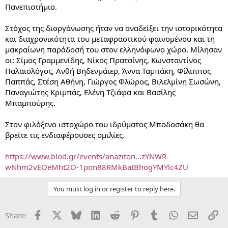
Πανεπιστήμιο.
Στόχος της διοργάνωσης ήταν να αναδείξει την ιστορικότητα
και διαχρονικότητα του μεταφραστικού φαινομένου και τη
μακραίωνη παράδοσή του στον ελληνόφωνο χώρο. Μίλησαν
οι: Σίμος Γραμμενίδης, Νίκος Πρατσίνης, Κωνσταντίνος
Παλαιολόγος, Ανθή Βηδενμάιερ, Άννα Ταμπάκη, Φίλιππος
Παππάς, Στέση Αθήνη, Γιώργος Φλώρος, Βιλελμίνη Σωσώνη,
Παναγιώτης Κριμπάς, Ελένη Τζιάφα και Βασίλης
Μπαμπούρης.
Στον φιλόξενο ιστοχώρο του ιδρύματος Μποδοσάκη θα
βρείτε τις ενδιαφέρουσες ομιλίες.
https://www.blod.gr/events/anaziton...zYNWR-
wNhm2vEOeMht2O-1pon88RMkBatBhogYMYlc4ZU
You must log in or register to reply here.
Facebook
X
Bluesky
LinkedIn
Reddit
Pinterest
Tumblr
WhatsApp
Email
Li
Share: