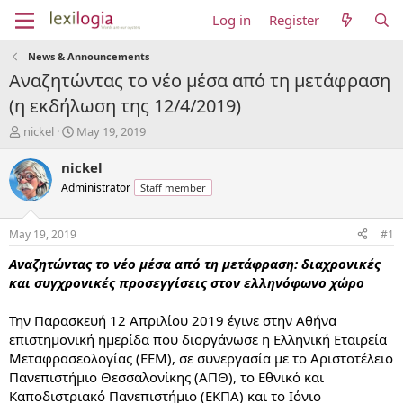
Log in
Register
News & Announcements
Αναζητώντας το νέο μέσα από τη μετάφραση
(η εκδήλωση της 12/4/2019)
T
S
nickel
May 19, 2019
h
t
r
a
nickel
e
r
Administrator
Staff member
a
t
d
d
s
a
May 19, 2019
#1
t
t
a
e
Αναζητώντας το νέο μέσα από τη μετάφραση: διαχρονικές
r
και συγχρονικές προσεγγίσεις στον ελληνόφωνο χώρο
t
e
Την Παρασκευή 12 Απριλίου 2019 έγινε στην Αθήνα
r
επιστημονική ημερίδα που διοργάνωσε η Ελληνική Εταιρεία
Μεταφρασεολογίας (ΕΕΜ), σε συνεργασία με το Αριστοτέλειο
Πανεπιστήμιο Θεσσαλονίκης (ΑΠΘ), το Εθνικό και
Καποδιστριακό Πανεπιστήμιο (ΕΚΠΑ) και το Ιόνιο