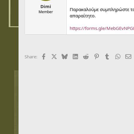
t
t
Dimi
a
e
Παρακαλούμε συμπληρώστε το 
r
Member
απαραίτητο.
t
e
r
https://forms.gle/MebGEvNPG
Facebook
X
Bluesky
LinkedIn
Reddit
Pinterest
Tumblr
Whats
E
Share: