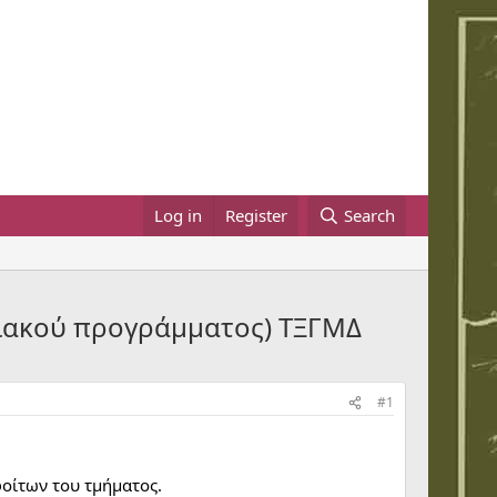
Log in
Register
Search
ιακού προγράμματος) ΤΞΓΜΔ
#1
οίτων του τμήματος.