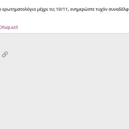
ερωτηματολόγιο μέχρι τις 10/11, ενημερώστε τυχόν συναδέλφο
DfuqLez5
App
mail
Link