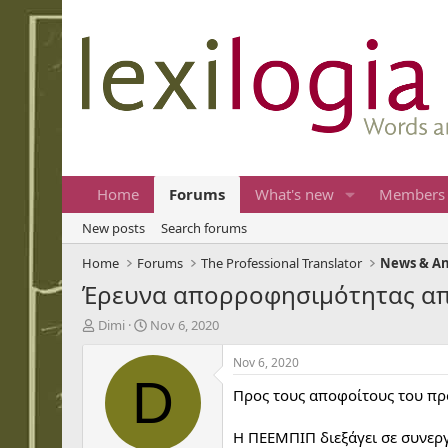
Home
Forums
What's new
Members
New posts
Search forums
Home
Forums
The Professional Translator
News & A
Έρευνα απορροφησιμότητας απ
T
S
Dimi
Nov 6, 2020
h
t
r
a
Nov 6, 2020
e
r
D
Προς τους αποφοίτους του πρ
a
t
d
d
s
a
Η ΠΕΕΜΠΙΠ διεξάγει σε συνερ